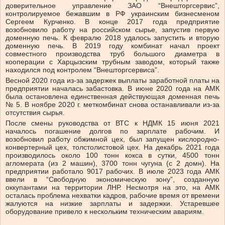
доверительное управление ЗАО “Внешторгсервис”,
контролируемое бежавшим в РФ украинским бизнесменом
Сергеем Курченко. В конце 2017 года предприятие
возобновило работу на российском сырье, запустив первую
доменную печь. К февралю 2018 удалось запустить и вторую
доменную печь. В 2019 году комбинат начал проект
совместного производства труб большого диаметра в
кооперации с Харцызским трубным заводом, который также
находился под контролем “Внешторгсервиса”.
Весной 2020 года из-за задержек выплаты заработной платы на
предприятии началась забастовка. В июне 2020 года на АМК
была остановлена ​​единственная действующая доменная печь
№ 5. В ноябре 2020 г. меткомбинат снова останавливали из-за
отсутствия сырья.
После смены руководства от ВТС к НДМК 15 июня 2021
началось погашение долгов по зарплате рабочим. И
возобновил работу обжимной цех, был запущен кислородно-
конвертерный цех, толстолистовой цех. На декабрь 2021 года
производилось около 100 тонн кокса в сутки, 4500 тонн
агломерата (из 2 машин), 3700 тонн чугуна (с 2 домн). На
предприятии работало 9017 рабочих. В июле 2023 года АМК
ввели в “Свободную экономическую зону”, созданную
оккупантами на территории ЛНР. Несмотря на это, на АМК
осталась проблема нехватки кадров, рабочие время от времени
жалуются на низкие зарплаты и задержки. Устаревшее
оборудование привело к нескольким техническим авариям.