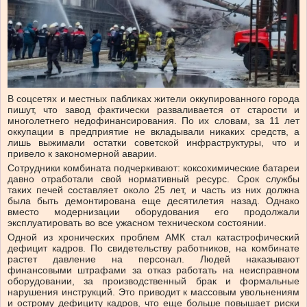
В соцсетях и местных пабликах жители оккупированного города
пишут, что завод фактически разваливается от старости и
многолетнего недофинансирования. По их словам, за 11 лет
оккупации в предприятие не вкладывали никаких средств, а
лишь выжимали остатки советской инфраструктуры, что и
привело к закономерной аварии.
Сотрудники комбината подчеркивают: коксохимические батареи
давно отработали свой нормативный ресурс. Срок службы
таких печей составляет около 25 лет, и часть из них должна
была быть демонтирована еще десятилетия назад. Однако
вместо модернизации оборудования его продолжали
эксплуатировать во все ужасном техническом состоянии.
Одной из хронических проблем АМК стал катастрофический
дефицит кадров. По свидетельству работников, на комбинате
растет давление на персонал. Людей наказывают
финансовыми штрафами за отказ работать на неисправном
оборудовании, за производственный брак и формальные
нарушения инструкций. Это приводит к массовым увольнениям
и острому дефициту кадров, что еще больше повышает риски