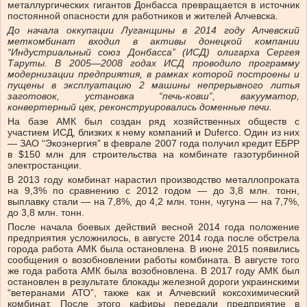
металлургических гигантов Донбасса превращается в источник
постоянной опасности для работников и жителей Алчевска.
До начала оккупации Луганщины в 2014 году Алчевский
меткомбинат входил в активы донецкой компании
“Индустриальный союз Донбасса” (ИСД) олигарха Сергея
Таруты. В 2005—2008 годах ИСД проводило программу
модернизации предприятия, в рамках которой построены и
пущены в эксплуатацию 2 машины непрерывного литья
заготовок, установка “печь-ковш”, вакууматор,
конвертерный цех, реконструировались доменные печи.
На базе АМК был создан ряд хозяйственных обществ с
участием ИСД, близких к нему компаний и Duferco. Один из них
— ЗАО “Экоэнергия” в феврале 2007 года получил кредит ЕБРР
в $150 млн для строительства на комбинате газотурбинной
электростанции.
В 2013 году комбинат нарастил производство металлопроката
на 9,3% по сравнению с 2012 годом — до 3,8 млн. тонн,
выплавку стали — на 7,8%, до 4,2 млн. тонн, чугуна — на 7,7%,
до 3,8 млн. тонн.
После начала боевых действий весной 2014 года положение
предприятия усложнилось, в августе 2014 года после обстрела
города работа АМК была остановлена. В июне 2015 появились
сообщения о возобновлении работы комбината. В августе того
же года работа АМК была возобновлена. В 2017 году АМК был
остановлен в результате блокады железной дороги украинскими
“ветеранами АТО”, также как и Алчевский коксохимический
комбинат. После этого кафиры передали предприятие в