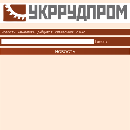
НОВОСТИ
АНАЛИТИКА
ДАЙДЖЕСТ
СПРАВОЧНИК
О НАС
| искать |
НОВОСТЬ