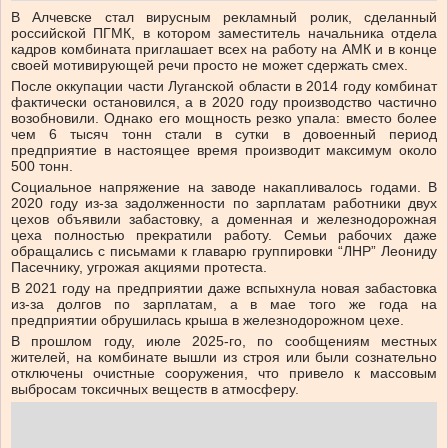
В Алчевске стал вирусным рекламный ролик, сделанный
российской ПГМК, в котором заместитель начальника отдела
кадров комбината приглашает всех на работу на АМК и в конце
своей мотивирующей речи просто не может сдержать смех.
После оккупации части Луганской области в 2014 году комбинат
фактически остановился, а в 2020 году производство частично
возобновили. Однако его мощность резко упала: вместо более
чем 6 тысяч тонн стали в сутки в довоенный период
предприятие в настоящее время производит максимум около
500 тонн.
Социальное напряжение на заводе накапливалось годами. В
2020 году из-за задолженности по зарплатам работники двух
цехов объявили забастовку, а доменная и железнодорожная
цеха полностью прекратили работу. Семьи рабочих даже
обращались с письмами к главарю группировки “ЛНР” Леониду
Пасечнику, угрожая акциями протеста.
В 2021 году на предприятии даже вспыхнула новая забастовка
из-за долгов по зарплатам, а в мае того же года на
предприятии обрушилась крыша в железнодорожном цехе.
В прошлом году, июле 2025-го, по сообщениям местных
жителей, на комбинате вышли из строя или были сознательно
отключены очистные сооружения, что привело к массовым
выбросам токсичных веществ в атмосферу.