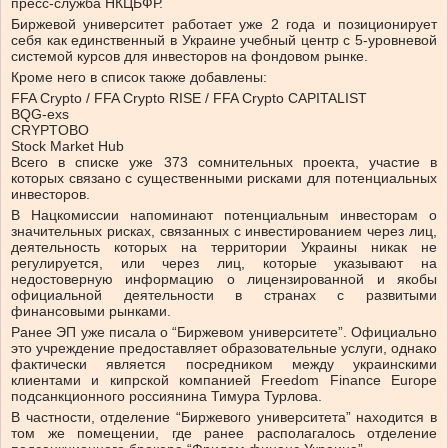
пресс-служба НКЦБФР.
Биржевой университет работает уже 2 года и позиционирует
себя как единственный в Украине учебный центр с 5-уровневой
системой курсов для инвесторов на фондовом рынке.
Кроме него в список также добавлены:
FFA Crypto / FFA Crypto RISE / FFA Crypto CAPITALIST
BQG-exs
CRYPTOBO
Stock Market Hub
Всего в списке уже 373 сомнительных проекта, участие в
которых связано с существенными рисками для потенциальных
инвесторов.
В Нацкомиссии напоминают потенциальным инвесторам о
значительных рисках, связанных с инвестированием через лиц,
деятельность которых на территории Украины никак не
регулируется, или через лиц, которые указывают на
недостоверную информацию о лицензированной и якобы
официальной деятельности в странах с развитыми
финансовыми рынками.
Ранее ЭП уже писала о “Биржевом университете”. Официально
это учреждение предоставляет образовательные услуги, однако
фактически является посредником между украинскими
клиентами и кипрской компанией Freedom Finance Europe
подсанкционного россиянина Тимура Турлова.
В частности, отделение “Биржевого университета” находится в
том же помещении, где ранее располагалось отделение