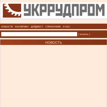
НОВОСТИ
АНАЛИТИКА
ДАЙДЖЕСТ
СПРАВОЧНИК
О НАС
| искать |
НОВОСТЬ