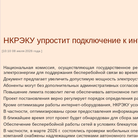
НКРЭКУ упростит подключение к ин
[10:10 08 июля 2026 года ]
Национальная комиссия, осуществляющая государственное ре
электроэнергии для поддержания бесперебойной связи во время 
Документ предлагает увеличить допустимую мощность электроустан
Абоненты могут без дополнительных административных согласов
Повышение лимита позволит легче обеспечивать автономное пит
Проект постановления верно регулирует порядок определения ра
Кроме оптимизации работы интернет-оборудования, НКРЭКУ усов
В частности, оптимизированы сроки предоставления информации 
В ближайшее время этот проект будет обнародован для сбора з
Обеспечение бесперебойной работы сетей в условиях блекаутов 
В частности, в марте 2026 г. состоялись проверки мобильных о
компаний снабжены надлежащими системами автономного питани