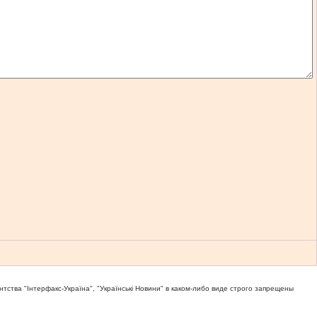
тва "Iнтерфакс-Україна", "Українськi Новини" в каком-либо виде строго запрещены