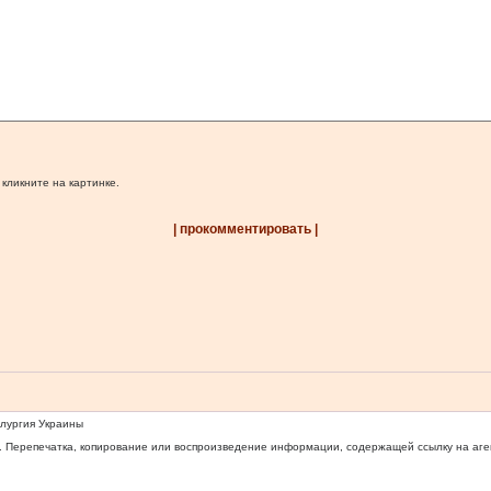
 кликните на картинке.
| прокомментировать |
ллургия Украины
 Перепечатка, копирование или воспроизведение информации, содержащей ссылку на агентс