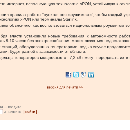
ети интернет, использующую технологию xPON, устойчивую к откл
нил правила работы “пунктов несокрушимости”, чтобы каждый украи
ехнологию xPON или терминалы Starlink.
ны объяснило, как воспользоваться национальным роумингом во 
ября власти установили новые требования к автономности работ
ть 8-10 часов без электроснабжения может оказаться недостаточно
станций, оборудованных генераторами, ведь в случае продолжите
ами, будет разной в зависимости от области.
ельцы генераторов мощностью от 7,2 кВт могут передавать их 
версия для печати >>
ии — введите
и нажмите
| войти |
.