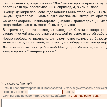
Как сообщалось, в приложении “Дия” можно просмотреть карту с
работы сети при обесточивании (например, 4, 8 или 72 часа).
В конце декабря прошлого года Кабинет Министров Украины изме
каждый пункт обязан иметь энергонезависимый интернет через т
Со своей стороны, Министерство цифровой трансформации Украи
когда мобильная сеть может быть недоступна.
Во время одного из последних заседаний Ставки в конце окт
энергетической инфраструктуры текущей готовности сетей работа
Новые требования предполагают увеличение количества базовых 
то же время доля станций, которую нужно оборудовать генератор
Для выполнения этих требований Минцифры объявило, что влад
внутри проекта “Генератор связи”.
Что скажете, Аноним?
Если Вы зарегистрированный пользователь и хотите участвовать в дискусс
свой логин (email)
, пароль
Если Вы еще не зарегистрировались, зайдите на
страницу регистрации
.