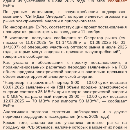
одним из участников в июле 2025 года.
Об этом
сообщает
ExPro.
По данным источников, в злоупотреблении подозревают
компанию “
СиПиДжи Энерджи
“, которая
является игроком на
рынке электрической энергии и природного газа.
По информации
ExPro
, соответствующий проект постановления
планируется рассмотреть на заседании 11 ноября.
“В частности, поступили сообщения от Оператор рынка (см.
письма от 11.07.2025 № 01-14/1586 и от 01.08.2025 № 01-
14/1697) об операциях участника оптового рынка в июле 2025
года, которые могут содержать признаки злоупотреблений”, —
говорится в сообщении.
Как указано в обосновании к проекту постановления, в
проанализированных расчетных периодах заявленный на РСВ
объем продажи электрической энергии значительно превышал
объем импортируемой электрической энергии.
“Например, на расчетный период 9:00 — 10:00 суток поставки
08.07.2025 заявленный на РДН объем продажи электрической
энергии составил 35 МВт*ч при импорте электрической энергии
в 0 МВт*ч; на расчетный период 09:00 — 10:00 суток поставки
12.07.2025 — 70 МВт*ч при импорте 50 МВт*ч”, — сообщает
ExPro.
Аналогичная торговая стратегия наблюдалась и в другие
периоды предыдущего исследования (июль 2025 года).
Кроме того, анализ заявок участника оптового рынка на
продажу на РСВ объемов, наличие которых в момент их подачи