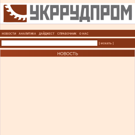
НОВОСТИ
АНАЛИТИКА
ДАЙДЖЕСТ
СПРАВОЧНИК
О НАС
| искать |
НОВОСТЬ