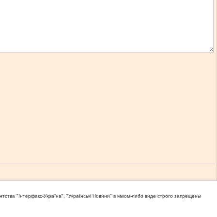
тва "Iнтерфакс-Україна", "Українськi Новини" в каком-либо виде строго запрещены