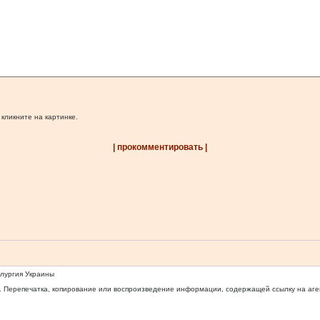
 кликните на картинке.
| прокомментировать |
ллургия Украины
 Перепечатка, копирование или воспроизведение информации, содержащей ссылку на агентс