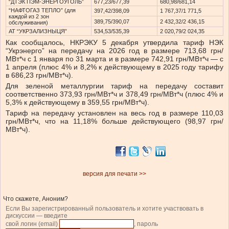
“ДТЭК ПЭМ-ЭНЕРГОУГОЛЬ”
677,23/677,39
680,98/681,14
“НАФТОГАЗ ТЕПЛО” (для
397,42/398,09
1 767,37/1 771,5
каждой из 2 зон
389,75/390,07
2 432,32/2 436,15
обслуживания)
АТ “УКРЗАЛИЗНЫЦЯ”
534,53/535,39
2 020,79/2 024,35
Как сообщалось, НКРЭКУ 5 декабря утвердила тариф НЭК
“Укрэнерго” на передачу на 2026 год в размере 713,68 грн/
МВт*ч с 1 января по 31 марта и в размере 742,91 грн/МВт*ч — с
1 апреля (плюс 4% и 8,2% к действующему в 2025 году тарифу
в 686,23 грн/МВт*ч).
Для зеленой металлургии тариф на передачу составит
соответственно 373,93 грн/МВт*ч и 378,49 грн/МВт*ч (плюс 4% и
5,3% к действующему в 359,55 грн/МВт*ч).
Тариф на передачу установлен на весь год в размере 110,03
грн/МВт*ч, что на 11,18% больше действующего (98,97 грн/
МВт*ч).
версия для печати >>
Что скажете, Аноним?
Если Вы зарегистрированный пользователь и хотите участвовать в
дискуссии — введите
свой логин (email)
, пароль