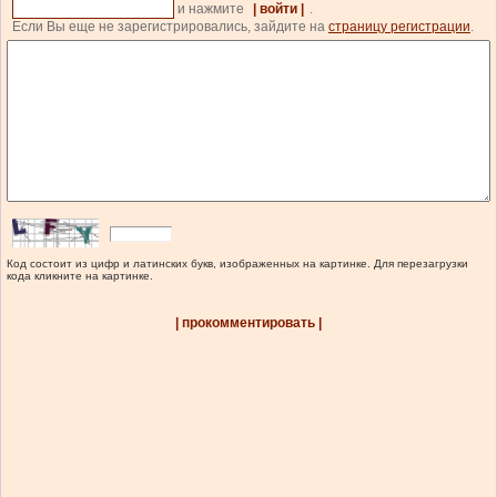
и нажмите
| войти |
.
Если Вы еще не зарегистрировались, зайдите на
страницу регистрации
.
Код состоит из цифр и латинских букв, изображенных на картинке. Для перезагрузки
кода кликните на картинке.
| прокомментировать |