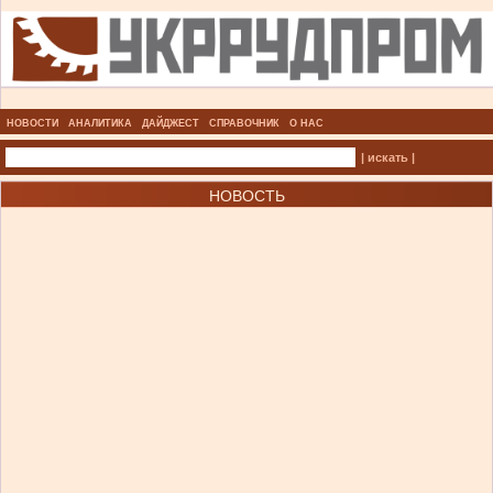
НОВОСТИ
АНАЛИТИКА
ДАЙДЖЕСТ
СПРАВОЧНИК
О НАС
| искать |
НОВОСТЬ