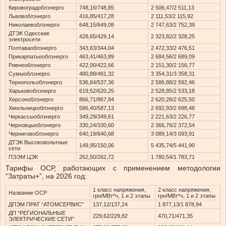
Кировоградоблэнерго
748,16/748,85
2 506,47/2 511,13
Львовоблэнерго
416,85/417,28
2 111,53/2 115,92
Николаевоблэнерго
648,15/649,08
2 747,63/2 752,39
ДТЭК Одесские
428,65/429,14
2 323,82/2 328,25
электросети
Полтаваоблэнерго
343,63/344,04
2 472,33/2 476,51
Прикарпатьеоблэнерго
463,41/463,89
2 684,56/2 689,09
Ривнеоблэнерго
422,00/422,66
2 151,30/2 156,77
Сумыоблэнерго
480,88/481,32
3 354,31/3 358,31
Тернопольоблэнерго
536,84/537,36
2 586,88/2 592,46
Харьковоблэнерго
619,52/620,25
2 528,85/2 533,18
Херсоноблэнерго
866,71/867,84
2 620,28/2 625,50
Хмельницкоблэнерго
586,40/587,13
2 692,93/2 698,48
Черкассыоблэнерго
349,29/349,61
2 221,63/2 226,77
Черновцыоблэнерго
330,24/330,60
2 366,76/2 372,54
Черниговоблэнерго
640,19/640,68
3 089,14/3 093,91
ДТЭК Высоковольтные
149,95/150,06
5 435,74/5 441,90
сети
ПЭЭМ ЦЭК
262,50/262,72
1 780,54/1 783,71
Тарифы ОСР, работающих с применением методологии
“Затраты+”, на 2026 год:
1 класс напряжения,
2 класс напряжения,
Название ОСР
грн/МВт*ч, 1 и 2 этапы
грн/МВт*ч, 1 и 2 этапы
ДПЭМ ПРАТ “АТОМСЕРВИС”
137,12/137,24
1 877,13/1 878,94
ДП “РЕГИОНАЛЬНЫЕ
229,62/229,82
470,71/471,35
ЭЛЕКТРИЧЕСКИЕ СЕТИ”