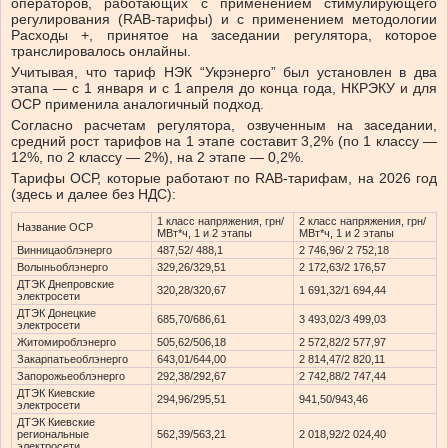
операторов, работающих с применением стимулирующего
регулирования (RAB-тарифы) и с применением методологии
Расходы +, принятое на заседании регулятора, которое
транслировалось онлайны.
Учитывая, что тариф НЭК “Укрэнерго” был установлен в два
этапа — с 1 января и с 1 апреля до конца года, НКРЭКУ и для
ОСР применила аналогичный подход.
Согласно расчетам регулятора, озвученным на заседании,
средний рост тарифов на 1 этапе составит 3,2% (по 1 классу —
12%, по 2 классу — 2%), на 2 этапе — 0,2%.
Тарифы ОСР, которые работают по RAB-тарифам, на 2026 год
(здесь и далее без НДС):
1 класс напряжения, грн/
2 класс напряжения, грн/
Название ОСР
МВт*ч, 1 и 2 этапы
МВт*ч, 1 и 2 этапы
Винницаоблэнерго
487,52/ 488,1
2 746,96/ 2 752,18
Волыньоблэнерго
329,26/329,51
2 172,63/2 176,57
ДТЭК Днепровские
320,28/320,67
1 691,32/1 694,44
электросети
ДТЭК Донецкие
685,70/686,61
3 493,02/3 499,03
электросети
Житомироблэнерго
505,62/506,18
2 572,82/2 577,97
Закарпатьеоблэнерго
643,01/644,00
2 814,47/2 820,11
Запорожьеоблэнерго
292,38/292,67
2 742,88/2 747,44
ДТЭК Киевские
294,96/295,51
941,50/943,46
электросети
ДТЭК Киевские
региональные
562,39/563,21
2 018,92/2 024,40
электросети