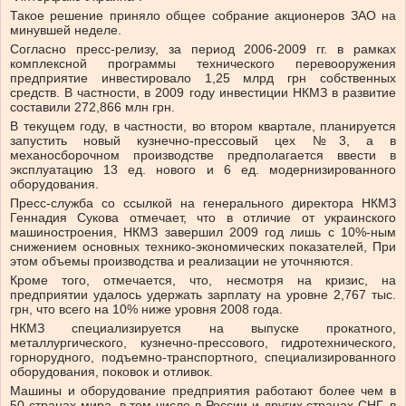
Такое решение приняло общее собрание акционеров ЗАО на
минувшей неделе.
Согласно пресс-релизу, за период 2006-2009 гг. в рамках
комплексной программы технического перевооружения
предприятие инвестировало 1,25 млрд грн собственных
средств. В частности, в 2009 году инвестиции НКМЗ в развитие
составили 272,866 млн грн.
В текущем году, в частности, во втором квартале, планируется
запустить новый кузнечно-прессовый цех №3, а в
механосборочном производстве предполагается ввести в
эксплуатацию 13 ед. нового и 6 ед. модернизированного
оборудования.
Пресс-служба со ссылкой на генерального директора НКМЗ
Геннадия Сукова отмечает, что в отличие от украинского
машиностроения, НКМЗ завершил 2009 год лишь с 10%-ным
снижением основных технико-экономических показателей, При
этом объемы производства и реализации не уточняются.
Кроме того, отмечается, что, несмотря на кризис, на
предприятии удалось удержать зарплату на уровне 2,767 тыс.
грн, что всего на 10% ниже уровня 2008 года.
НКМЗ специализируется на выпуске прокатного,
металлургического, кузнечно-прессового, гидротехнического,
горнорудного, подъемно-транспортного, специализированного
оборудования, поковок и отливок.
Машины и оборудование предприятия работают более чем в
50 странах мира, в том числе в России и других странах СНГ, в