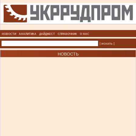
НОВОСТИ
АНАЛИТИКА
ДАЙДЖЕСТ
СПРАВОЧНИК
О НАС
| искать |
НОВОСТЬ