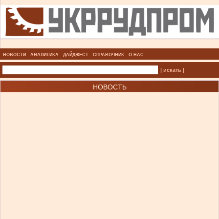
НОВОСТИ
АНАЛИТИКА
ДАЙДЖЕСТ
СПРАВОЧНИК
О НАС
| искать |
НОВОСТЬ