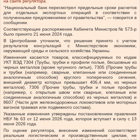
на сайте регулятора
.
“Национальный банк пересмотрел предельные сроки расчетов
для отдельных экспортных операций в соответствии с
полученными предложениями от правительства”, — говорится в
сообщении.
Соответствующее распоряжение Кабинета Министров № 573-р
было принято 21 июня 2024 года.
В Центробанке уточнили, что решение принято с учетом
результатов консультаций с Министерством экономики,
окружающей среды и сельского хозяйства Украины.
Изменения касаются товаров, классифицируемых по кодам
УКТ ВЭД 7304 (Трубы, трубки и профили полые, бесшовные из
черных металлов (кроме чугунного литья), 7305 (Прочие трубы
и трубки (например, сварные, клепанные или соединенные
аналогичным способом) круглого поперечного сечения,
внешний диаметр которых превышает 406,4 мм, из черных
металлов), 7306 (Прочие трубы, трубки и полые профили
(например, с открытым швом или сварные, клепаные или
соединенные аналогичным способом) из черных металлов) и
8607 (Части для железнодорожных локомотивов или моторных
вагонов трамвая или подвижного состава).
Указанные изменения утверждены постановлением правления
НБУ № 63 от 12 июня 2026 года, которое вступает в силу с 13
июня 2026 года.
По оценке регулятора, внесение изменений соответствует
реальным логистическим и производственным циклам, не