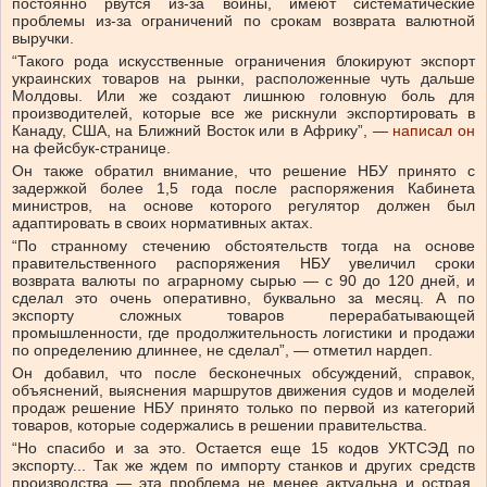
постоянно рвутся из-за войны, имеют систематические
проблемы из-за ограничений по срокам возврата валютной
выручки.
“Такого рода искусственные ограничения блокируют экспорт
украинских товаров на рынки, расположенные чуть дальше
Молдовы. Или же создают лишнюю головную боль для
производителей, которые все же рискнули экспортировать в
Канаду, США, на Ближний Восток или в Африку”, —
написал он
на фейсбук-странице.
Он также обратил внимание, что решение НБУ принято с
задержкой более 1,5 года после распоряжения Кабинета
министров, на основе которого регулятор должен был
адаптировать в своих нормативных актах.
“По странному стечению обстоятельств тогда на основе
правительственного распоряжения НБУ увеличил сроки
возврата валюты по аграрному сырью — с 90 до 120 дней, и
сделал это очень оперативно, буквально за месяц. А по
экспорту сложных товаров перерабатывающей
промышленности, где продолжительность логистики и продажи
по определению длиннее, не сделал”, — отметил нардеп.
Он добавил, что после бесконечных обсуждений, справок,
объяснений, выяснения маршрутов движения судов и моделей
продаж решение НБУ принято только по первой из категорий
товаров, которые содержались в решении правительства.
“Но спасибо и за это. Остается еще 15 кодов УКТСЭД по
экспорту... Так же ждем по импорту станков и других средств
производства — эта проблема не менее актуальна и острая,