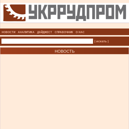
НОВОСТИ
АНАЛИТИКА
ДАЙДЖЕСТ
СПРАВОЧНИК
О НАС
| искать |
НОВОСТЬ