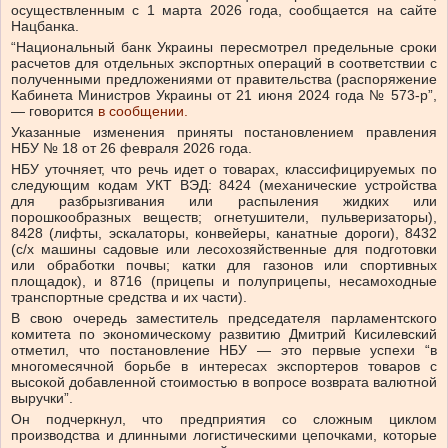
осуществленным с 1 марта 2026 года, сообщается на сайте
Нацбанка.
“Национальный банк Украины пересмотрел предельные сроки
расчетов для отдельных экспортных операций в соответствии с
полученными предложениями от правительства (распоряжение
Кабинета Министров Украины от 21 июня 2024 года № 573-р”,
— говорится
в сообщении.
Указанные изменения приняты постановлением правления
НБУ № 18 от 26 февраля 2026 года.
НБУ уточняет, что речь идет о товарах, классифицируемых по
следующим кодам УКТ ВЭД: 8424 (механические устройства
для разбрызгивания или распыления жидких или
порошкообразных веществ; огнетушители, пульверизаторы),
8428 (лифты, эскалаторы, конвейеры, канатные дороги), 8432
(с/х машины садовые или лесохозяйственные для подготовки
или обработки почвы; катки для газонов или спортивных
площадок), и 8716 (прицепы и полуприцепы, несамоходные
транспортные средства и их части).
В свою очередь заместитель председателя парламентского
комитета по экономическому развитию Дмитрий Кисилевский
отметил, что постановление НБУ — это первые успехи “в
многомесячной борьбе в интересах экспортеров товаров с
высокой добавленной стоимостью в вопросе возврата валютной
выручки”.
Он подчеркнул, что предприятия со сложным циклом
производства и длинными логистическими цепочками, которые