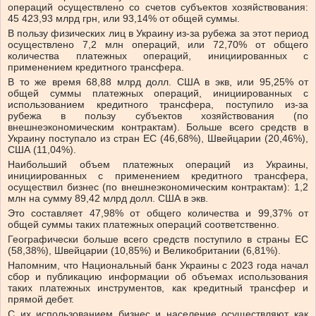
операций осуществлено со счетов субъектов хозяйствования:
45 423,93 млрд грн, или 93,14% от общей суммы.
В пользу физических лиц в Украину из-за рубежа за этот период
осуществлено 7,2 млн операций, или 72,70% от общего
количества платежных операций, инициированных с
применением кредитного трансфера.
В то же время 68,88 млрд долл. США в экв, или 95,25% от
общей суммы платежных операций, инициированных с
использованием кредитного трансфера, поступило из-за
рубежа в пользу субъектов хозяйствования (по
внешнеэкономическим контрактам). Больше всего средств в
Украину поступало из стран ЕС (46,68%), Швейцарии (20,46%),
США (11,04%).
Наибольший объем платежных операций из Украины,
инициированных с применением кредитного трансфера,
осуществил бизнес (по внешнеэкономическим контрактам): 1,2
млн на сумму 89,42 млрд долл. США в экв.
Это составляет 47,98% от общего количества и 99,37% от
общей суммы таких платежных операций соответственно.
Географически больше всего средств поступило в страны ЕС
(58,38%), Швейцарии (10,85%) и Великобритании (6,81%).
Напомним, что Национальный банк Украины с 2023 года начал
сбор и публикацию информации об объемах использования
таких платежных инструментов, как кредитный трансфер и
прямой дебет.
С их использованием бизнес и население осуществляют как