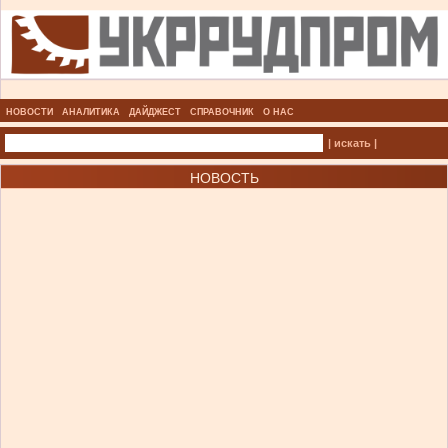
НОВОСТИ
АНАЛИТИКА
ДАЙДЖЕСТ
СПРАВОЧНИК
О НАС
| искать |
НОВОСТЬ