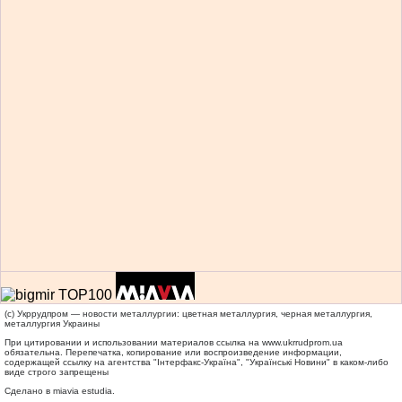
(c) Укррудпром — новости металлургии: цветная металлургия, черная металлургия,
металлургия Украины
При цитировании и использовании материалов ссылка на
www.ukrrudprom.ua
обязательна. Перепечатка, копирование или воспроизведение информации,
содержащей ссылку на агентства "Iнтерфакс-Україна", "Українськi Новини" в каком-либо
виде строго запрещены
Сделано в miavia estudia.