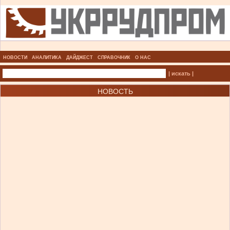
НОВОСТИ
АНАЛИТИКА
ДАЙДЖЕСТ
СПРАВОЧНИК
О НАС
| искать |
НОВОСТЬ