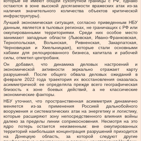
которые не имеют общей сухопутной границы с РФ, однако
остаются в зоне высокой досягаемости вражеских атак из-за
наличия значительного количества объектов критической
инфраструктуры).
Лучшей экономическая ситуация, согласно приведенным НБУ
данным, является в тыловых регионах, не граничащих с РФ или
оккупированными территориями. Среди них особое место
занимают западные области (Львовская, Ивано-Франковская,
Тернопольская, Волынская, Ривненская, Закарпатская,
Черновицкая и Хмельницкая), которые стали основными
хабами для релоцированного бизнеса, капитала и рабочей
силы, отметил центробанк.
Он добавил, что динамика деловых настроений и
экономической активности зеркально отражает карту
разрушений. После общего обвала деловых ожиданий в
феврале 2022 года траектория их восстановления оказалась
асимметричной: ее определяла прежде всего географическая
близость к зоне боевых действий, а не классические
экономические факторы.
НБУ уточнил, что пространственная асимметрия динамично
меняется из-за применения Россией дальнобойного
вооружения и систематических атак на энергетику и логистику,
которые расширяют зону непосредственного влияния войны
далеко за пределы линии соприкосновения. Несмотря на это
ядро потерь остается неизменным: вне оккупированных
территорий наибольшая концентрация разрушений приходится
на Донецкую область, за которой следуют другие