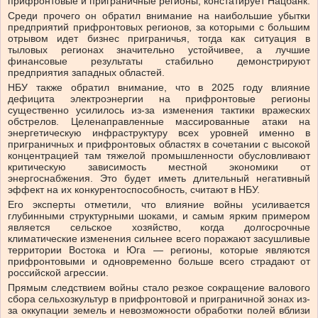
прифронтовые и приграничные регионы, констатирует Нацбанк.
Среди прочего он обратил внимание на наибольшие убытки
предприятий прифронтовых регионов, за которыми с большим
отрывом идет бизнес приграничья, тогда как ситуация в
тыловых регионах значительно устойчивее, а лучшие
финансовые результаты стабильно демонстрируют
предприятия западных областей.
НБУ также обратил внимание, что в 2025 году влияние
дефицита электроэнергии на прифронтовые регионы
существенно усилилось из-за изменения тактики вражеских
обстрелов. Целенаправленные массированные атаки на
энергетическую инфраструктуру всех уровней именно в
приграничных и прифронтовых областях в сочетании с высокой
концентрацией там тяжелой промышленности обусловливают
критическую зависимость местной экономики от
энергоснабжения. Это будет иметь длительный негативный
эффект на их конкурентоспособность, считают в НБУ.
Его эксперты отметили, что влияние войны усиливается
глубинными структурными шоками, и самым ярким примером
является сельское хозяйство, когда долгосрочные
климатические изменения сильнее всего поражают засушливые
территории Востока и Юга — регионы, которые являются
прифронтовыми и одновременно больше всего страдают от
российской агрессии.
Прямым следствием войны стало резкое сокращение валового
сбора сельхозкультур в прифронтовой и приграничной зонах из-
за оккупации земель и невозможности обработки полей вблизи