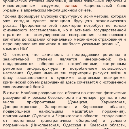
хроническим оттоком населения, низким локальным спросом и
инвестиционным вакуумом,
заявил
Национальный банк
Украины в апрельском Инфляционном отчете.
“Война формирует глубокую структурную асимметрию, которая
уже сегодня сужает потенциал будущего экономического
роста... Преодоление этой траектории потребует не только
физического восстановления, но и активной государственной
стратегии от стимулирования возвращения человеческого
капитала до создания специальных механизмов страхования и
перенаправления капитала в наиболее уязвимые регионы”, —
отметил НБУ.
Он отметил, что активность в пострадавших регионах в
значительной степени является инерционной: она
поддерживается оборонными потребностями, экстренным
ремонтом инфраструктуры и потреблением оставшегося
населения. Однако именно эти территории рискуют войти в
фазу восстановления с худшими стартовыми позициями:
критический объем разрушений здесь сочетается с истощенной
экономической базой.
В отчете Нацбанк разделил все области по степени физических
разрушений и рискам безопасности на четыре группы, в том
числе прифронтовые (Донецкая, Харьковская,
Днепропетровская, Запорожская и Херсонская области,
подвергшиеся наибольшим масштабам поражения),
приграничные (Сумская и Черниговская области, страдающие
от постоянных трансграничных обстрелов) и условно
пограничные (Николаевская, Одесская и Киевская области,