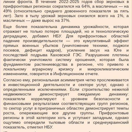
линии фронта. В течение 2022-2025 годов сбор зерновых в
прифронтовых регионах сократился на 64%, а масличных — на
49% (относительно среднего довоенного показателя за пять
лет). Зато в тылу урожай зерновых снизился всего на 1%, а
масличных — даже вырос на 37%.
Еще более показательна динамика урожайности, которая
отражает не только потерю площадей, но и технологическую
деградацию, добавил НБУ. Для прифронтовых областей
падение производительности — это кумулятивный эффект
прямых военных убытков (уничтожение техники, поджоги
посевов, дефицит кадров), усиление засух на Юге и
последствий подрыва Каховской ГЭС. Разрушение плотины
фактически уничтожило систему орошения, которая была
фундаментом растениеводства в регионе, что привело к
локальному аграрному кризису и микроклиматическим
изменениям, говорится в Инфляционном отчете.
Согласно ему, региональная асимметрия четко прослеживается
в инвестиционной деятельности и секторе услуг, однако с
определенными исключениями. Если строительство нежилой
недвижимости демонстрирует ожидаемую динамику:
показатели коррелируют с уровнем безопасности и
финансовыми результатами соответствующих групп регионов,
то сектор услуг в приграничных областях демонстрирует темпы
роста, опережающие все другие группы. Прифронтовые
регионы в этой категории хоть и уступают западным, однако
ощутимо опередили тыловые области и среднеукраинский
показатель, отметил НБУ.