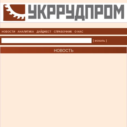
НОВОСТИ
АНАЛИТИКА
ДАЙДЖЕСТ
СПРАВОЧНИК
О НАС
| искать |
НОВОСТЬ