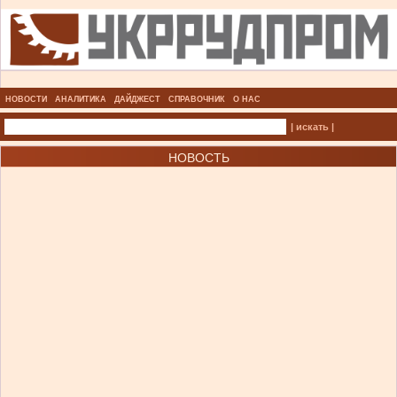
НОВОСТИ
АНАЛИТИКА
ДАЙДЖЕСТ
СПРАВОЧНИК
О НАС
| искать |
НОВОСТЬ