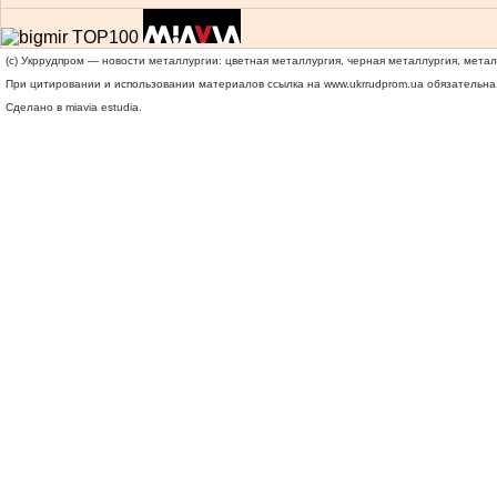
(c) Укррудпром — новости металлургии: цветная металлургия, черная металлургия, мета
При цитировании и использовании материалов ссылка на
www.ukrrudprom.ua
обязательна.
Сделано в miavia estudia.