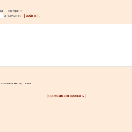
ии — введите
и нажмите
| войти |
.
 кликните на картинке.
| прокомментировать |