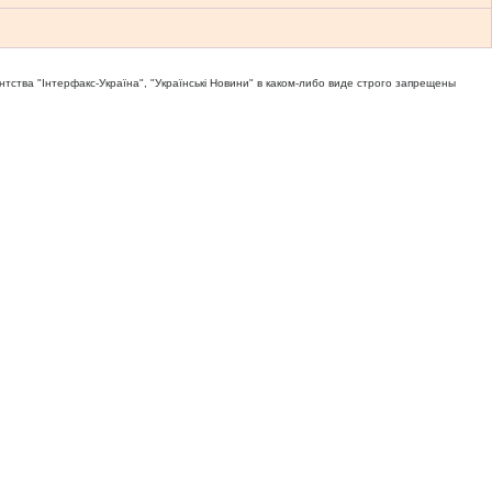
тва "Iнтерфакс-Україна", "Українськi Новини" в каком-либо виде строго запрещены