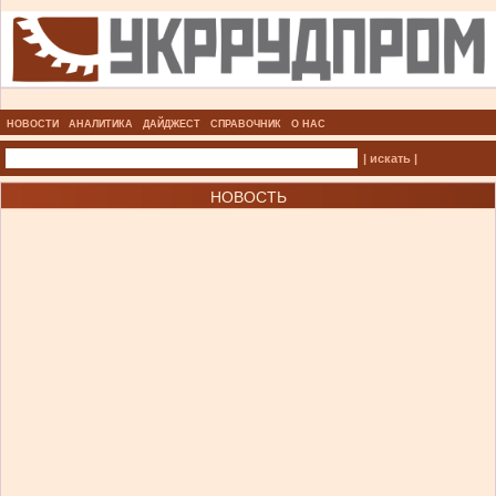
НОВОСТИ
АНАЛИТИКА
ДАЙДЖЕСТ
СПРАВОЧНИК
О НАС
| искать |
НОВОСТЬ