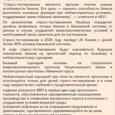
“Стресс-тестирование является третьим этапом оценки
устойчивости банков. Его цель — оценить способность банков
выполнять основные функции при неблагоприятных условиях,
поддерживая таким образом экономику”, — отметили в НБУ.\
По результатам стресс-тестирования Нацбанк определит
уровень возможных потерь банков и банковской системы от
рисков в случае ухудшения макроэкономических условий и
необходимый запас капитала для их поглощения.
Стресс-тестирование в 2026 году пройдут 26 банков с долей
более 90% активов банковской системы.
В ходе стресс-тестирования будут оцениваться будущие
показатели банков на трехлетний период по базовому и
неблагоприятному сценарию.
Базовый сценарий основан на показателях
макроэкономического прогноза Национального банка и
консенсусных прогнозах обменного курса.
Неблагоприятный сценарий при этом не является прогнозом и
используется только для целей стресс-тестирования и в этом
году предполагает глубокий и продолжительный кризис:
падение реального ВВП в первые два года прогнозного
горизонта, обусловленное одновременным сокращением
производства и снижением внутреннего спроса в сочетании с
ухудшением условий внешней среды;
ускорение инфляции из-за сокращения предложения и
девальвации, одновременно сдерживающейся из-за шока
спроса и реакции монетарной политики;