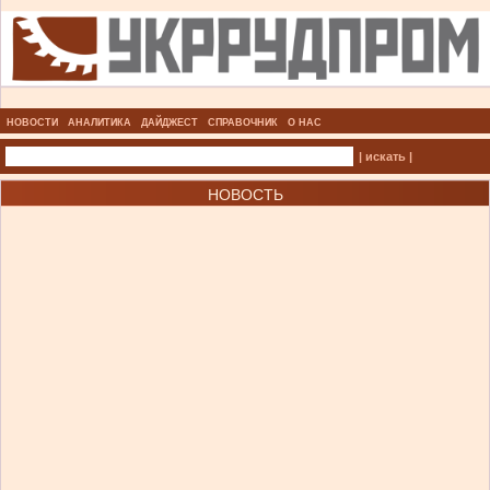
НОВОСТИ
АНАЛИТИКА
ДАЙДЖЕСТ
СПРАВОЧНИК
О НАС
| искать |
НОВОСТЬ