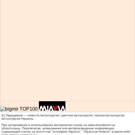
(c) Укррудпром — новости металлургии: цветная металлургия, черная металлургия,
металлургия Украины
При цитировании и использовании материалов ссылка на
www.ukrrudprom.ua
обязательна. Перепечатка, копирование или воспроизведение информации,
содержащей ссылку на агентства "Iнтерфакс-Україна", "Українськi Новини" в каком-либо
виде строго запрещены