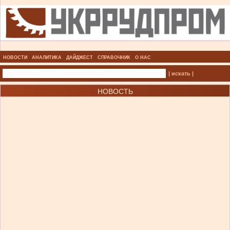
НОВОСТИ
АНАЛИТИКА
ДАЙДЖЕСТ
СПРАВОЧНИК
О НАС
| искать |
НОВОСТЬ