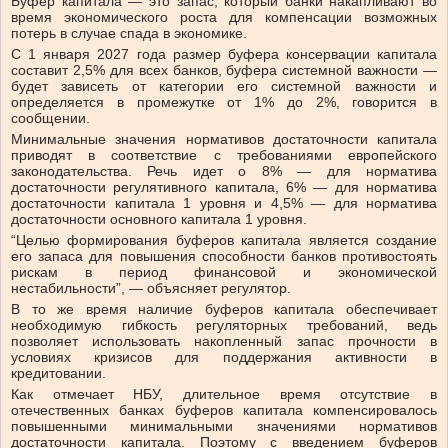
Буфер капитала — это запас, который банки накапливают во
время экономического роста для компенсации возможных
потерь в случае спада в экономике.
С 1 января 2027 года размер буфера консервации капитала
составит 2,5% для всех банков, буфера системной важности —
будет зависеть от категории его системной важности и
определяется в промежутке от 1% до 2%, говорится в
сообщении.
Минимальные значения нормативов достаточности капитала
приводят в соответствие с требованиями европейского
законодательства. Речь идет о 8% — для норматива
достаточности регулятивного капитала, 6% — для норматива
достаточности капитала 1 уровня и 4,5% — для норматива
достаточности основного капитала 1 уровня.
“Целью формирования буферов капитала является создание
его запаса для повышения способности банков противостоять
рискам в период финансовой и экономической
нестабильности”, — объясняет регулятор.
В то же время наличие буферов капитала обеспечивает
необходимую гибкость регуляторных требований, ведь
позволяет использовать накопленный запас прочности в
условиях кризисов для поддержания активности в
кредитовании.
Как отмечает НБУ, длительное время отсутствие в
отечественных банках буферов капитала компенсировалось
повышенными минимальными значениями нормативов
достаточности капитала. Поэтому с введением буферов