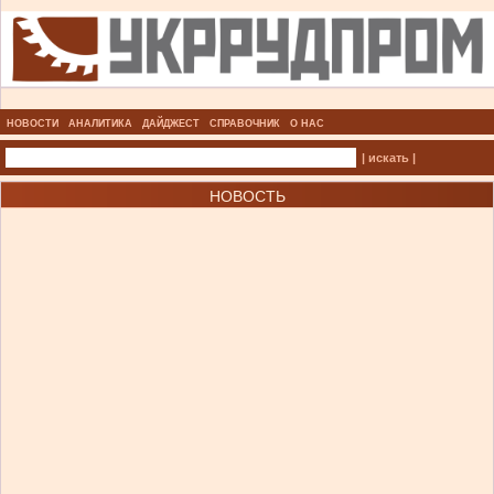
НОВОСТИ
АНАЛИТИКА
ДАЙДЖЕСТ
СПРАВОЧНИК
О НАС
| искать |
НОВОСТЬ