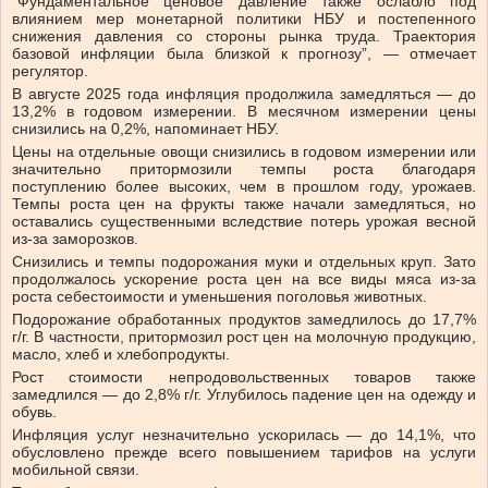
“Фундаментальное ценовое давление также ослабло под
влиянием мер монетарной политики НБУ и постепенного
снижения давления со стороны рынка труда. Траектория
базовой инфляции была близкой к прогнозу”, — отмечает
регулятор.
В августе 2025 года инфляция продолжила замедляться — до
13,2% в годовом измерении. В месячном измерении цены
снизились на 0,2%, напоминает НБУ.
Цены на отдельные овощи снизились в годовом измерении или
значительно притормозили темпы роста благодаря
поступлению более высоких, чем в прошлом году, урожаев.
Темпы роста цен на фрукты также начали замедляться, но
оставались существенными вследствие потерь урожая весной
из-за заморозков.
Снизились и темпы подорожания муки и отдельных круп. Зато
продолжалось ускорение роста цен на все виды мяса из-за
роста себестоимости и уменьшения поголовья животных.
Подорожание обработанных продуктов замедлилось до 17,7%
г/г. В частности, притормозил рост цен на молочную продукцию,
масло, хлеб и хлебопродукты.
Рост стоимости непродовольственных товаров также
замедлился — до 2,8% г/г. Углубилось падение цен на одежду и
обувь.
Инфляция услуг незначительно ускорилась — до 14,1%, что
обусловлено прежде всего повышением тарифов на услуги
мобильной связи.