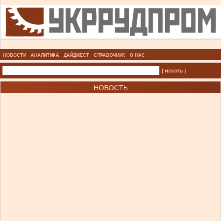
НОВОСТИ
АНАЛИТИКА
ДАЙДЖЕСТ
СПРАВОЧНИК
О НАС
| искать |
НОВОСТЬ