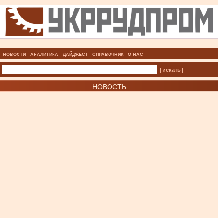
НОВОСТИ
АНАЛИТИКА
ДАЙДЖЕСТ
СПРАВОЧНИК
О НАС
| искать |
НОВОСТЬ