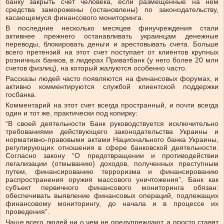
банку закрыть счет человека, если размещенные на нем
средства заморожены (остановлены) по законодательству,
касающемуся финансового мониторинга.
В последние несколько месяцев финучреждения стали
активнее прежнего останавливать украинцам денежные
переводы, блокировать деньги и арестовывать счета. Больше
всего претензий на этот счет поступает от клиентов крупных
розничных банков, в лидерах Приватбанк (у него более 20 млн
счетов физлиц), на который жалуются особенно часто.
Рассказы людей часто появляются на финансовых форумах, и
активно комментируются службой клиентской поддержки
госбанка.
Комментарий на этот счет всегда пространный, и почти всегда
один и тот же, практически под копирку:
“В своей деятельности Банк руководствуется исключительно
требованиями действующего законодательства Украины и
нормативно-правовыми актами Национального банка Украины,
регулирующих отношения в сфере банковской деятельности.
Согласно закону “О предотвращении и противодействии
легализации (отмыванию) доходов, полученных преступным
путем, финансированию терроризма и финансированию
распространения оружия массового уничтожения”, Банк как
субъект первичного финансового мониторинга обязан:
обеспечивать выявление финансовых операций, подлежащих
финансовому мониторингу, до начала и в процессе их
проведения”.
Чаще всего людей ни о чем не предупреждают, а просто ставят