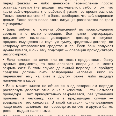
перед фактом — либо денежное перечисление просто
останавливается (не доходит получателю), либо о том, что
карта заблокирована (не работает) узнают во время расчета.
Только после выяснений, в банке сообщают, что заблокировали
деньги. Чаще всего после этого ситуация развивается по трем
сценариям:
• Банк требует от клиента объяснений по происхождению
средств и о целях операции. Все нужно подтверждать
документами: налоговая декларация, договор о покупке-
продажи имущества на крупную сумму, кредитный договор, по
которому отправляются средства и пр. Если банк получает
нужны бумаги, и они ему подходят — операция проходит/карту
разблокируют.
• Если человек не хочет или не может предоставить банку
нужные документы, то останавливает операцию, и может
закрыть счет. В этом случае денежный перевод не пройдет,
средства должны быть возвращены человеку. Либо их
перечислят ему на счет в другом банке, либо выдадут
наличными в кассе.
• Банк может ничего не объясняя в одностороннем порядке
расторгнуть деловые отношения с клиентом — так называет
процедура. Счет принудительно закрывается, без уточнения
причины, а человеку, как и в предыдущем случае —
возвращают его средства. В такой ситуации, финучреждение
чаще всего настаивает на переводе их на счет в другом банке,
реже — выдает наличными.