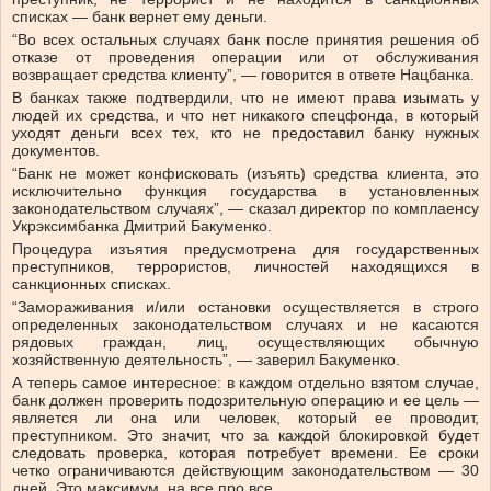
списках — банк вернет ему деньги.
“Во всех остальных случаях банк после принятия решения об
отказе от проведения операции или от обслуживания
возвращает средства клиенту”, — говорится в ответе Нацбанка.
В банках также подтвердили, что не имеют права изымать у
людей их средства, и что нет никакого спецфонда, в который
уходят деньги всех тех, кто не предоставил банку нужных
документов.
“Банк не может конфисковать (изъять) средства клиента, это
исключительно функция государства в установленных
законодательством случаях”, — сказал директор по комплаенсу
Укрэксимбанка Дмитрий Бакуменко.
Процедура изъятия предусмотрена для государственных
преступников, террористов, личностей находящихся в
санкционных списках.
“Замораживания и/или остановки осуществляется в строго
определенных законодательством случаях и не касаются
рядовых граждан, лиц, осуществляющих обычную
хозяйственную деятельность”, — заверил Бакуменко.
А теперь самое интересное: в каждом отдельно взятом случае,
банк должен проверить подозрительную операцию и ее цель —
является ли она или человек, который ее проводит,
преступником. Это значит, что за каждой блокировкой будет
следовать проверка, которая потребует времени. Ее сроки
четко ограничиваются действующим законодательством — 30
дней. Это максимум, на все про все.