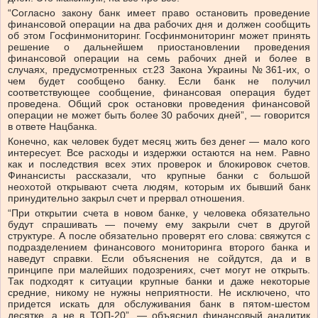
“Согласно закону банк имеет право остановить проведение
финансовой операции на два рабочих дня и должен сообщить
об этом Госфинмониторинг. Госфинмониторинг может принять
решение о дальнейшем приостановлении проведения
финансовой операции на семь рабочих дней и более в
случаях, предусмотренных ст.23 Закона Украины №361-их, о
чем будет сообщено банку. Если банк не получил
соответствующее сообщение, финансовая операция будет
проведена. Общий срок остановки проведения финансовой
операции не может быть более 30 рабочих дней”, — говорится
в ответе Нацбанка.
Конечно, как человек будет месяц жить без денег — мало кого
интересует. Все расходы и издержки остаются на нем. Равно
как и последствия всех этих проверок и блокировок счетов.
Финансисты рассказали, что крупные банки с большой
неохотой открывают счета людям, которым их бывший банк
принудительно закрыл счет и прервал отношения.
“При открытии счета в новом банке, у человека обязательно
будут спрашивать — почему ему закрыли счет в другой
структуре. А после обязательно проверят его слова: свяжутся с
подразделением финансового мониторинга второго банка и
наведут справки. Если объяснения не сойдутся, да и в
принципе при малейших подозрениях, счет могут не открыть.
Так подходят к ситуации крупные банки и даже некоторые
средние, никому не нужны неприятности. Не исключено, что
придется искать для обслуживания банк в пятом-шестом
десятке, а не в ТОП-20”, — объяснил финансовый аналитик