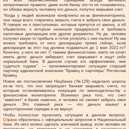
Из всех перечисленных сценариев всегда вытекало
непреложное правило: даже если банку что-то не понравилось,
он обязан вернуть человеку его деньги, попутно закрывая счет.
“Когда у людей возникали конфликты из-за финмониторинга,
они чаще всего старались закрыть счета и забрать свои деньги.
Я говорю не о преступниках, которые прячутся от закона, а об
обывателях, к которым начинали придираться и требовать
налоговые декларации или другие документы. Ну да, человек
получил какую-то прибыль и готов уплатить с нее налоги! Ну как
можно требовать от него декларацию прямо сейчас, если
декларация за этот год должна подаваться до 1 мая 2021-го?
Конечно, у него ее нет. С такими финансистами, никто не хочет
иметь дело: деньги забирают, счет закрывают и ищут себе
нормальный банк. В данном случае это эффективнее, чем
судиться годами”, — прокомментировал ситуацию старший
партнер адвокатской компании “Кравец и партнеры” Ростислав
Кравец.
Новое же постановление Нацбанка (№129) наделало шороху
из-за того, что оно запрещает банкам закрывать счета, по
которым останавливались операции по законодательству о
финансовом мониторинге. Возникал риск того, что счет
“зависнет” в банке навечно, и человек не сможет забрать свои
деньги. Это главный риск — что деньги изымут в
одностороннем порядке и не вернут.
Чтобы полностью прояснить ситуацию в данном вопросе,
Страна
обратилась с официальным запросом в Национальный
банк. Из него можно сделать ключевой вывод: если человек не
преступник, не террорист и не находится в санкционных