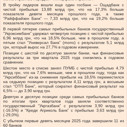
В тройку лидеров вошли еще один госбанк — Ощадбанк с
чистой прибылью 13,88 млрд грн, что на 17,3% больше
показателя девяти месяцев прошлого года, а также
“Райффайзен Банк” — 7,33 млрд грн, что на 19,2% больше
показателя прошлого года.
В первой пятерке самых прибыльных банков государственный
“Укрэксимбанк” удержал четвертую позицию с чистой прибылью
6,96 млрд грн, что на 18,5% больше, чем в прошлом году, а
пятым стал “Универсал Банк” (mono) с результатом 5,1 млрд
грн, который вырос на 27,7% в годовом измерении.
Позиции с шестой по десятую заняли банки, чьи финансовые
результаты за три квартала 2025 года снизились в годовом
сравнении.
Шестое место в списке занял ПУМБ с чистой прибылью 4,79
млрд грн, что на 7,6% меньше, чем в прошлом году, тогда как
“Укрсиббанк” из-за снижения прибыли на 18,5% переместился
на седьмую позицию с результатом 4,11 млрд грн, а восьмым
стал “ОТП Банк”, который сократил финансовый результат на
6,5% — до 3,90 млрд грн.
Девятую и десятую позиции среди самых прибыльных банков
по итогам трех кварталов года заняли соответственно
государственный “Укргазбанк” с результатом 3,90 млрд грн
(-16,5%) и “Креди Агриколь Банк” с прибылью 3,63 млрд грн
(-29,0%).
С убытком первые девять месяцев 2025 года завершили 11 из
60 банков