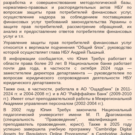
разработка и совершенствование методологической базы,
нормативно-правовых и распорядительных актов НБУ по
вопросам защиты прав потребителей финансовых услуг,
осуществление надзора за соблюдением поставщиками
финансовых услуг требований законодательства Украины о
защите прав потребителей, рассмотрение обращений, их
анализ и предоставление ответов потребителям финансовых
услуг и т.п.
Управление защиты прав потребителей финансовых услуг
относится к вертикали подчинения “Общий блок”, руководство
которой осуществляет глава НБУ Андрей Пышный.
В информации сообщается, что Юлия Требух работает в
области права более 20 лет. В Национальном банке работает
почти два года, в частности с октября 2024 года —
заместителем директора департамента — руководителем по
вопросам юридического сопровождения деятельности НБУ
юридического департамента.
Также она, в частности, работала в АО “Ощадбанк” (в 2011-
2024 гг. и 2004-2008 гг.) и в АО “Райффайзен Банк” (2009-2010
гг.). Имеет опыт преподавательской работы в Межрегиональной
Академии управления персоналом (2002-2004 гг.).
В 2002 году Юлия Требух закончила Национальный
педагогический университет имени М. П. Драгоманова
(специальность “Правоведение”, квалификация —
преподаватель правоведения, юрист). Также в 2025 году
успешно завершила учебную программу “Cambridge Digital
Assets for Regulators Online Programme” в Cambridge Judge