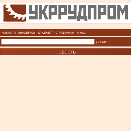
НОВОСТИ
АНАЛИТИКА
ДАЙДЖЕСТ
СПРАВОЧНИК
О НАС
| искать |
НОВОСТЬ