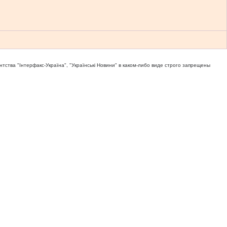
тва "Iнтерфакс-Україна", "Українськi Новини" в каком-либо виде строго запрещены