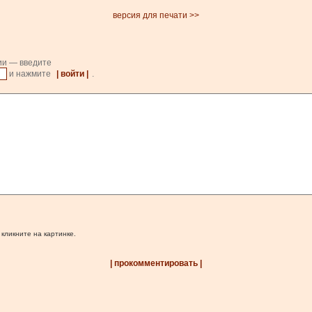
версия для печати >>
ии — введите
и нажмите
| войти |
.
 кликните на картинке.
| прокомментировать |