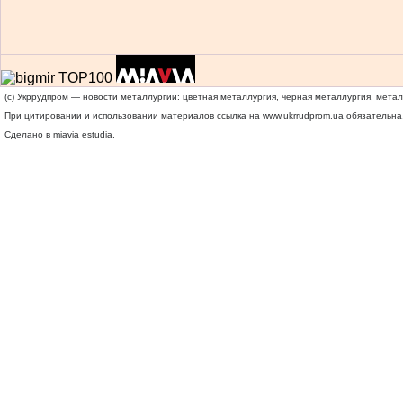
(c) Укррудпром — новости металлургии: цветная металлургия, черная металлургия, мета
При цитировании и использовании материалов ссылка на
www.ukrrudprom.ua
обязательна.
Сделано в miavia estudia.