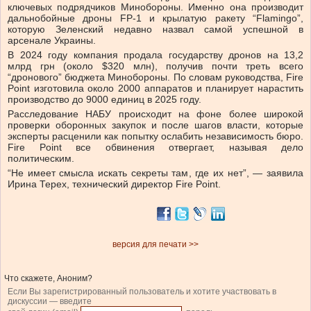
ключевых подрядчиков Минобороны. Именно она производит
дальнобойные дроны FP-1 и крылатую ракету “Flamingo”,
которую Зеленский недавно назвал самой успешной в
арсенале Украины.
В 2024 году компания продала государству дронов на 13,2
млрд грн (около $320 млн), получив почти треть всего
“дронового” бюджета Минобороны. По словам руководства, Fire
Point изготовила около 2000 аппаратов и планирует нарастить
производство до 9000 единиц в 2025 году.
Расследование НАБУ происходит на фоне более широкой
проверки оборонных закупок и после шагов власти, которые
эксперты расценили как попытку ослабить независимость бюро.
Fire Point все обвинения отвергает, называя дело
политическим.
“Не имеет смысла искать секреты там, где их нет”, — заявила
Ирина Терех, технический директор Fire Point.
версия для печати >>
Что скажете, Аноним?
Если Вы зарегистрированный пользователь и хотите участвовать в
дискуссии — введите