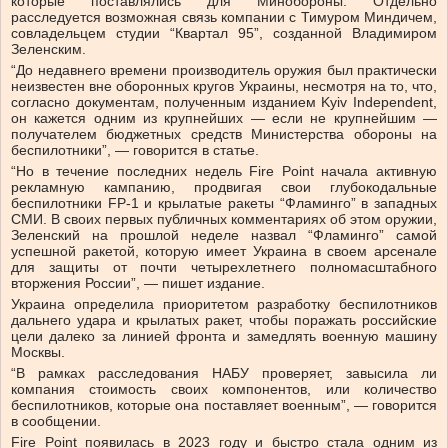
которые поставлялись для Минобороны. Отдельно
расследуется возможная связь компании с Тимуром Миндичем,
совладельцем студии “Квартал 95”, созданной Владимиром
Зеленским.
“До недавнего времени производитель оружия был практически
неизвестен вне оборонных кругов Украины, несмотря на то, что,
согласно документам, полученным изданием Kyiv Independent,
он кажется одним из крупнейших — если не крупнейшим —
получателем бюджетных средств Министерства обороны на
беспилотники”, — говорится в статье.
“Но в течение последних недель Fire Point начала активную
рекламную кампанию, продвигая свои глубокодальные
беспилотники FP-1 и крылатые ракеты “Фламинго” в западных
СМИ. В своих первых публичных комментариях об этом оружии,
Зеленский на прошлой неделе назвал “Фламинго” самой
успешной ракетой, которую имеет Украина в своем арсенале
для защиты от почти четырехлетнего полномасштабного
вторжения России”, — пишет издание.
Украина определила приоритетом разработку беспилотников
дальнего удара и крылатых ракет, чтобы поражать российские
цели далеко за линией фронта и замедлять военную машину
Москвы.
“В рамках расследования НАБУ проверяет, завысила ли
компания стоимость своих компонентов, или количество
беспилотников, которые она поставляет военным”, — говорится
в сообщении.
Fire Point появилась в 2023 году и быстро стала одним из