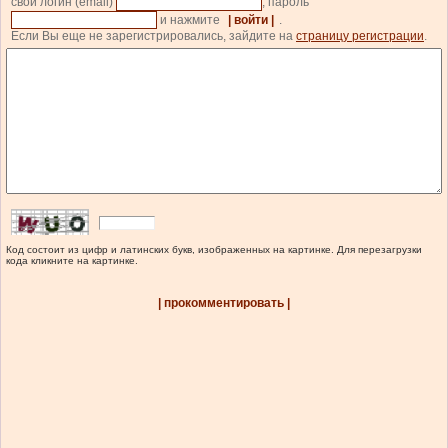
свой логин (email)
, пароль
и нажмите
| войти |
.
Если Вы еще не зарегистрировались, зайдите на
страницу регистрации
.
Код состоит из цифр и латинских букв, изображенных на картинке. Для перезагрузки
кода кликните на картинке.
| прокомментировать |