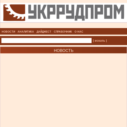
НОВОСТИ
АНАЛИТИКА
ДАЙДЖЕСТ
СПРАВОЧНИК
О НАС
| искать |
НОВОСТЬ