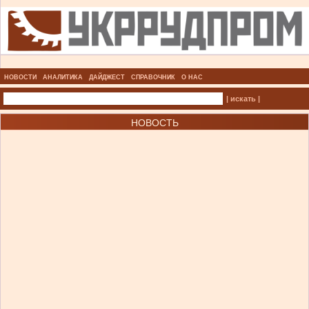
НОВОСТИ
АНАЛИТИКА
ДАЙДЖЕСТ
СПРАВОЧНИК
О НАС
| искать |
НОВОСТЬ