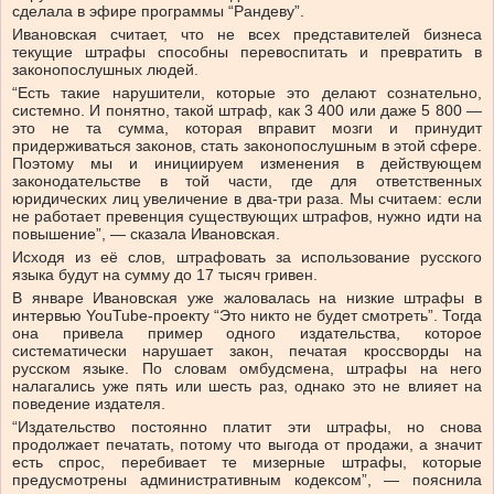
сделала в эфире программы “Рандеву”.
Ивановская считает, что не всех представителей бизнеса
текущие штрафы способны перевоспитать и превратить в
законопослушных людей.
“Есть такие нарушители, которые это делают сознательно,
системно. И понятно, такой штраф, как 3 400 или даже 5 800 —
это не та сумма, которая вправит мозги и принудит
придерживаться законов, стать законопослушным в этой сфере.
Поэтому мы и инициируем изменения в действующем
законодательстве в той части, где для ответственных
юридических лиц увеличение в два-три раза. Мы считаем: если
не работает превенция существующих штрафов, нужно идти на
повышение”, — сказала Ивановская.
Исходя из её слов, штрафовать за использование русского
языка будут на сумму до 17 тысяч гривен.
В январе Ивановская уже жаловалась на низкие штрафы в
интервью YouTube-проекту “Это никто не будет смотреть”. Тогда
она привела пример одного издательства, которое
систематически нарушает закон, печатая кроссворды на
русском языке. По словам омбудсмена, штрафы на него
налагались уже пять или шесть раз, однако это не влияет на
поведение издателя.
“Издательство постоянно платит эти штрафы, но снова
продолжает печатать, потому что выгода от продажи, а значит
есть спрос, перебивает те мизерные штрафы, которые
предусмотрены административным кодексом”, — пояснила