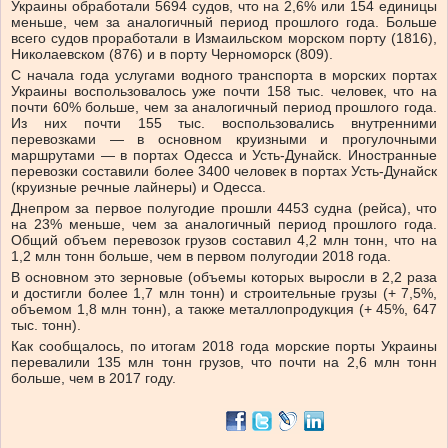
Украины обработали 5694 судов, что на 2,6% или 154 единицы
меньше, чем за аналогичный период прошлого года. Больше
всего судов проработали в Измаильском морском порту (1816),
Николаевском (876) и в порту Черноморск (809).
С начала года услугами водного транспорта в морских портах
Украины воспользовалось уже почти 158 тыс. человек, что на
почти 60% больше, чем за аналогичный период прошлого года.
Из них почти 155 тыс. воспользовались внутренними
перевозками — в основном круизными и прогулочными
маршрутами — в портах Одесса и Усть-Дунайск. Иностранные
перевозки составили более 3400 человек в портах Усть-Дунайск
(круизные речные лайнеры) и Одесса.
Днепром за первое полугодие прошли 4453 судна (рейса), что
на 23% меньше, чем за аналогичный период прошлого года.
Общий объем перевозок грузов составил 4,2 млн тонн, что на
1,2 млн тонн больше, чем в первом полугодии 2018 года.
В основном это зерновые (объемы которых выросли в 2,2 раза
и достигли более 1,7 млн тонн) и строительные грузы (+ 7,5%,
объемом 1,8 млн тонн), а также металлопродукция (+ 45%, 647
тыс. тонн).
Как сообщалось, по итогам 2018 года морские порты Украины
перевалили 135 млн тонн грузов, что почти на 2,6 млн тонн
больше, чем в 2017 году.