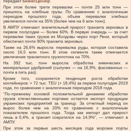
передает
БизнесЦензор
.
При этом более трети перевалки — почти 25 млн тонн —
пришлось на хлебные грузы. По сравнению с аналогичным
периодом прошлого года, объем перевалки хлебных
увеличился почти на 35% (более чем на 6 млн тонн).
В АМПУ отмечают значительный прирост транзита зерновых в
первом полугодии — более 60%. В первую очередь — за счет
перевалки таких грузов из Молдовы через порт Рени, который
обеспечил почти 90% транзита зерновых.
Также на 26,6% выросла перевалка руды, которая составила
около 16,5 млн тонн. В этом сегменте также отмечается
увеличение транзитного грузопотока на 70%.
На 392 тыс. тонн выросла обработка химических и
минеральных удобрений (сыпучих — на 16,9%, фасованных —
почти в пять раз).
Кроме того, сохраняется тенденция роста обработки
контейнеров: + 72 тыс. TEU (+ 18,4%) за первое полугодие 2019
года, по сравнению с аналогичным периодом 2018 года.
“По-прежнему основой положительной динамики обработки
грузов отечественными портами остается экспорт продукции
украинских предприятий за границу. За отчетный период он
вырос более чем на 20% по сравнению с аналогичным
показателем прошлого года. Тогда как импорт дал прирост
лишь в 0,4%, а транзит сократился на 14,9%”, — отмечают в
АМПУ.
При этом за первые шесть месяцев года морские порты