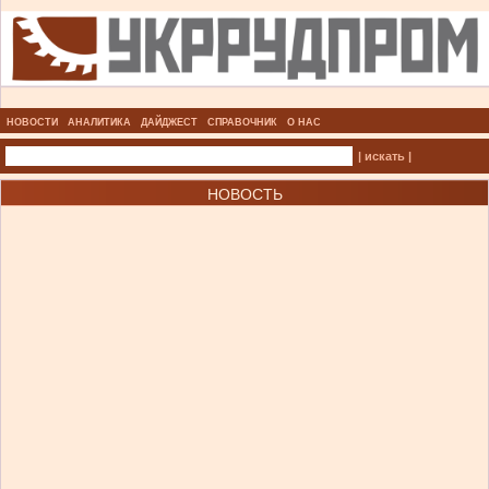
НОВОСТИ
АНАЛИТИКА
ДАЙДЖЕСТ
СПРАВОЧНИК
О НАС
| искать |
НОВОСТЬ