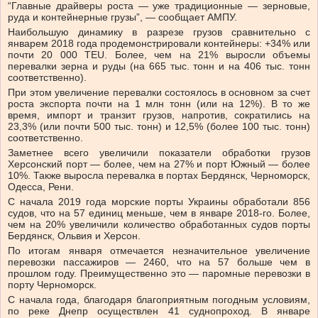
“Главные драйверы роста — уже традиционные — зерновые,
руда и контейнерные грузы”, — сообщает АМПУ.
Наибольшую динамику в разрезе грузов сравнительно с
январем 2018 года продемонстрировали контейнеры: +34% или
почти 20 000 TEU. Более, чем на 21% выросли объемы
перевалки зерна и руды (на 665 тыс. тонн и на 406 тыс. тонн
соответственно).
При этом увеличение перевалки состоялось в основном за счет
роста экспорта почти на 1 млн тонн (или на 12%). В то же
время, импорт и транзит грузов, напротив, сократились на
23,3% (или почти 500 тыс. тонн) и 12,5% (более 100 тыс. тонн)
соответственно.
Заметнее всего увеличили показатели обработки грузов
Херсонский порт — более, чем на 27% и порт Южный — более
10%. Также выросла перевалка в портах Бердянск, Черноморск,
Одесса, Рени.
С начала 2019 года морские порты Украины обработали 856
судов, что на 57 единиц меньше, чем в январе 2018-го. Более,
чем на 20% увеличили количество обработанных судов порты
Бердянск, Ольвия и Херсон.
По итогам января отмечается незначительное увеличение
перевозки пассажиров — 2460, что на 57 больше чем в
прошлом году. Преимущественно это — паромные перевозки в
порту Черноморск.
С начала года, благодаря благоприятным погодным условиям,
по реке Днепр осуществлен 41 суднопроход. В январе