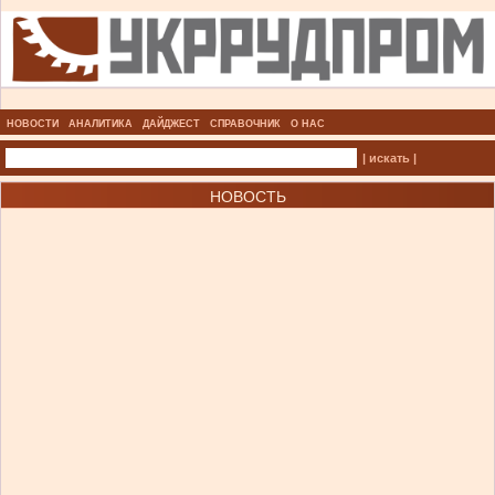
НОВОСТИ
АНАЛИТИКА
ДАЙДЖЕСТ
СПРАВОЧНИК
О НАС
| искать |
НОВОСТЬ