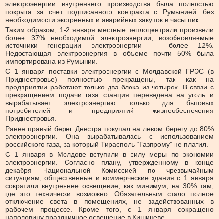
электроэнергии внутреннего производства была полностью
покрыта за счет подписанного контракта с Румынией, без
необходимости экстренных и аварийных закупок в часы пик.
Таким образом, 1-2 января местные теплоцентрали произвели
более 37% необходимой электроэнергии, возобновляемые
источники генерации электроэнергии — более 12%.
Недостающая электроэнергия в объеме почти 50% была
импортирована из Румынии.
С 1 января поставки электроэнергии с Молдавской ГРЭС (в
Приднестровье) полностью прекращены, так как на
предприятии работают только два блока из четырех. В связи с
прекращением подачи газа станция переведена на уголь и
вырабатывает электроэнергию только для бытовых
потребителей и предприятий жизнеобеспечения
Приднестровья.
Ранее правый берег Днестра покупал на левом берегу до 80%
электроэнергии. Она вырабатывалась с использованием
российского газа, за который Тирасполь “Газпрому” не платил.
С 1 января в Молдове вступили в силу меры по экономии
электроэнергии. Согласно плану, утвержденному в конце
декабря Национальной Комиссией по чрезвычайным
ситуациям, общественные и коммерческие здания с 1 января
сократили внутреннее освещение, как минимум, на 30% там,
где это технически возможно. Обязательным стало полное
отключение света в помещениях, не задействованных в
рабочем процессе. Кроме того, с 1 января сокращено
наполовину праздничное освещение в Кишиневе.