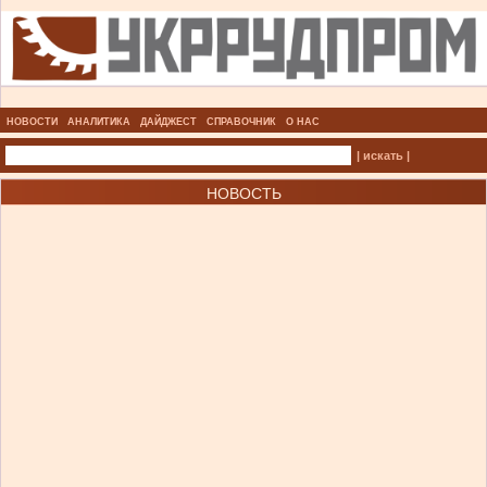
НОВОСТИ
АНАЛИТИКА
ДАЙДЖЕСТ
СПРАВОЧНИК
О НАС
| искать |
НОВОСТЬ