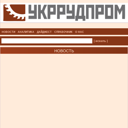
НОВОСТИ
АНАЛИТИКА
ДАЙДЖЕСТ
СПРАВОЧНИК
О НАС
| искать |
НОВОСТЬ