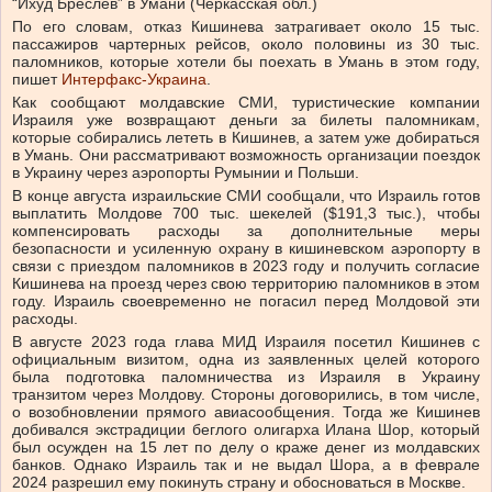
“Ихуд Бреслев” в Умани (Черкасская обл.)
По его словам, отказ Кишинева затрагивает около 15 тыс.
пассажиров чартерных рейсов, около половины из 30 тыс.
паломников, которые хотели бы поехать в Умань в этом году,
пишет
Интерфакс-Украина
.
Как сообщают молдавские СМИ, туристические компании
Израиля уже возвращают деньги за билеты паломникам,
которые собирались лететь в Кишинев, а затем уже добираться
в Умань. Они рассматривают возможность организации поездок
в Украину через аэропорты Румынии и Польши.
В конце августа израильские СМИ сообщали, что Израиль готов
выплатить Молдове 700 тыс. шекелей ($191,3 тыс.), чтобы
компенсировать расходы за дополнительные меры
безопасности и усиленную охрану в кишиневском аэропорту в
связи с приездом паломников в 2023 году и получить согласие
Кишинева на проезд через свою территорию паломников в этом
году. Израиль своевременно не погасил перед Молдовой эти
расходы.
В августе 2023 года глава МИД Израиля посетил Кишинев с
официальным визитом, одна из заявленных целей которого
была подготовка паломничества из Израиля в Украину
транзитом через Молдову. Стороны договорились, в том числе,
о возобновлении прямого авиасообщения. Тогда же Кишинев
добивался экстрадиции беглого олигарха Илана Шор, который
был осужден на 15 лет по делу о краже денег из молдавских
банков. Однако Израиль так и не выдал Шора, а в феврале
2024 разрешил ему покинуть страну и обосноваться в Москве.