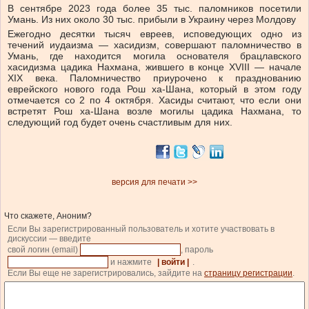
В сентябре 2023 года более 35 тыс. паломников посетили
Умань. Из них около 30 тыс. прибыли в Украину через Молдову
Ежегодно десятки тысяч евреев, исповедующих одно из
течений иудаизма — хасидизм, совершают паломничество в
Умань, где находится могила основателя брацлавского
хасидизма цадика Нахмана, жившего в конце XVIII — начале
XIX века. Паломничество приурочено к празднованию
еврейского нового года Рош ха-Шана, который в этом году
отмечается со 2 по 4 октября. Хасиды считают, что если они
встретят Рош ха-Шана возле могилы цадика Нахмана, то
следующий год будет очень счастливым для них.
версия для печати >>
Что скажете, Аноним?
Если Вы зарегистрированный пользователь и хотите участвовать в
дискуссии — введите
свой логин (email)
, пароль
и нажмите
| войти |
.
Если Вы еще не зарегистрировались, зайдите на
страницу регистрации
.