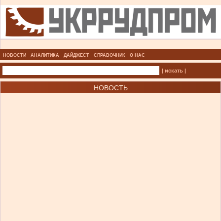
НОВОСТИ
АНАЛИТИКА
ДАЙДЖЕСТ
СПРАВОЧНИК
О НАС
| искать |
НОВОСТЬ