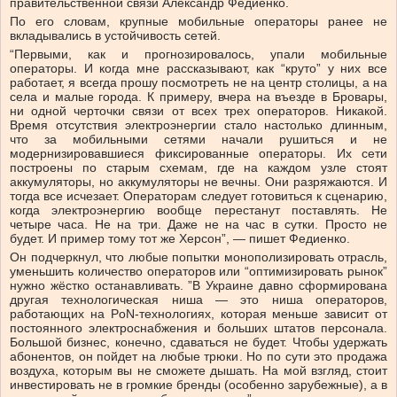
правительственной связи Александр Федиенко.
По его словам, крупные мобильные операторы ранее не
вкладывались в устойчивость сетей.
“Первыми, как и прогнозировалось, упали мобильные
операторы. И когда мне рассказывают, как “круто” у них все
работает, я всегда прошу посмотреть не на центр столицы, а на
села и малые города. К примеру, вчера на въезде в Бровары,
ни одной черточки связи от всех трех операторов. Никакой.
Время отсутствия электроэнергии стало настолько длинным,
что за мобильными сетями начали рушиться и не
модернизировавшиеся фиксированные операторы. Их сети
построены по старым схемам, где на каждом узле стоят
аккумуляторы, но аккумуляторы не вечны. Они разряжаются. И
тогда все исчезает. Операторам следует готовиться к сценарию,
когда электроэнергию вообще перестанут поставлять. Не
четыре часа. Не на три. Даже не на час в сутки. Просто не
будет. И пример тому тот же Херсон”, — пишет Федиенко.
Он подчеркнул, что любые попытки монополизировать отрасль,
уменьшить количество операторов или “оптимизировать рынок”
нужно жёстко останавливать. ”В Украине давно сформирована
другая технологическая ниша — это ниша операторов,
работающих на PoN-технологиях, которая меньше зависит от
постоянного электроснабжения и больших штатов персонала.
Большой бизнес, конечно, сдаваться не будет. Чтобы удержать
абонентов, он пойдет на любые трюки. Но по сути это продажа
воздуха, которым вы не сможете дышать. На мой взгляд, стоит
инвестировать не в громкие бренды (особенно зарубежные), а в