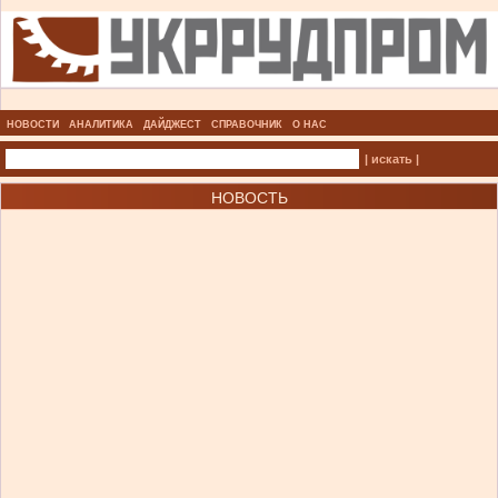
НОВОСТИ
АНАЛИТИКА
ДАЙДЖЕСТ
СПРАВОЧНИК
О НАС
| искать |
НОВОСТЬ