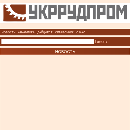
НОВОСТИ
АНАЛИТИКА
ДАЙДЖЕСТ
СПРАВОЧНИК
О НАС
| искать |
НОВОСТЬ