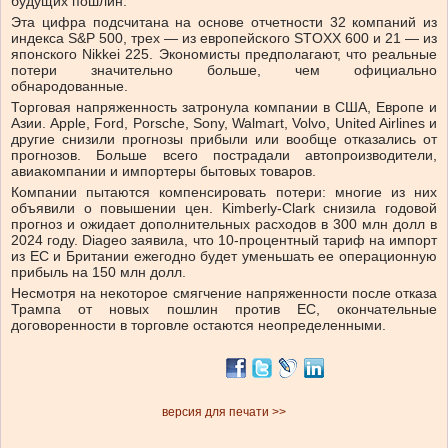
будущих пошлин.
Эта цифра подсчитана на основе отчетности 32 компаний из
индекса S&P 500, трех — из европейского STOXX 600 и 21 — из
японского Nikkei 225. Экономисты предполагают, что реальные
потери значительно больше, чем официально
обнародованные.
Торговая напряженность затронула компании в США, Европе и
Азии. Apple, Ford, Porsche, Sony, Walmart, Volvo, United Airlines и
другие снизили прогнозы прибыли или вообще отказались от
прогнозов. Больше всего пострадали автопроизводители,
авиакомпании и импортеры бытовых товаров.
Компании пытаются компенсировать потери: многие из них
объявили о повышении цен. Kimberly-Clark снизила годовой
прогноз и ожидает дополнительных расходов в 300 млн долл в
2024 году. Diageo заявила, что 10-процентный тариф на импорт
из ЕС и Британии ежегодно будет уменьшать ее операционную
прибыль на 150 млн долл.
Несмотря на некоторое смягчение напряженности после отказа
Трампа от новых пошлин против ЕС, окончательные
договоренности в торговле остаются неопределенными.
версия для печати >>