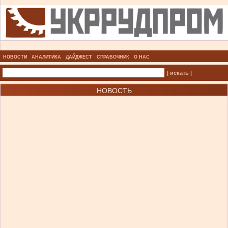
НОВОСТИ
АНАЛИТИКА
ДАЙДЖЕСТ
СПРАВОЧНИК
О НАС
| искать |
НОВОСТЬ