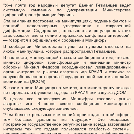
“Уже почти год народный депутат Даниил Гетманцев ведет
системную кампанию по дискредитации Министерства
цифровой трансформации Украины.
Эта кампания построена на манипуляциях, подмене фактов и
понятий, недостоверных утверждениях и откровенной
диффамации. Содержание, тональность и регулярность этих
атак создают впечатление о признаках конфликта интересов”,
— говорится в официальном сообщении Минцифры.
В сообщении Министерство пункт за пунктом отвечало на
якобы манипуляции, которые распространял Гетманцев.
В частности, манипуляцией назвали сообщения о том, что экс-
министр цифровой трансформации и нынешний министр
обороны Михаил Федоров координировал ликвидированный
орган контроля за рынком азартных игр КРАИЛ и отвечал за
запуск обновленного органа Государственной системы онлайн-
мониторинга (ДСОМ).
В своем ответе Минцифры отметило, что министерству никогда
не передавали функции надзора за КРАИЛ или запуска ДСОМ.
В целом все опровержения Минцифры касались рынка
азартных игр. В конце своего сообщения министерство
опубликовало следующее заявление:
“Чем больше реальных изменений происходит в этой сфере,
тем большее давление мы ощущаем. Это ожидаемо:
прозрачное государственное регулирование всегда затрагивает
интересы тех, кто годами пользовался слабостью системы,
непрозрачными правилами и отсутствием эффективного