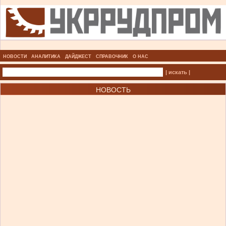
НОВОСТИ
АНАЛИТИКА
ДАЙДЖЕСТ
СПРАВОЧНИК
О НАС
| искать |
НОВОСТЬ