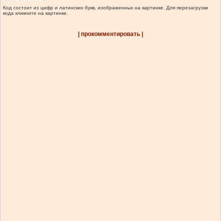
Код состоит из цифр и латинских букв, изображенных на картинке. Для перезагрузки
кода кликните на картинке.
| прокомментировать |