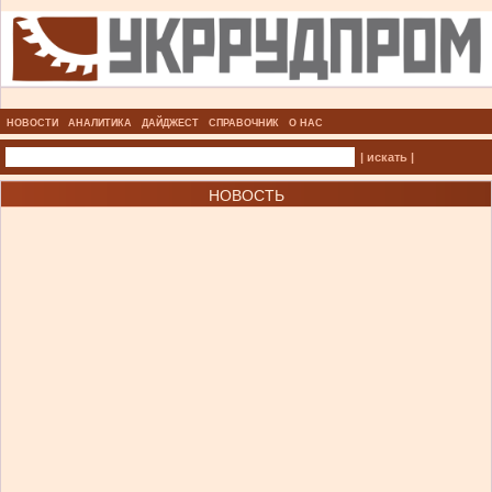
НОВОСТИ
АНАЛИТИКА
ДАЙДЖЕСТ
СПРАВОЧНИК
О НАС
| искать |
НОВОСТЬ