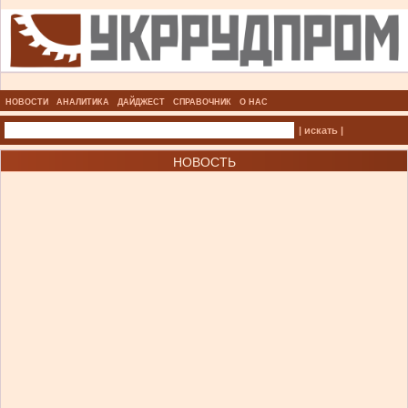
НОВОСТИ
АНАЛИТИКА
ДАЙДЖЕСТ
СПРАВОЧНИК
О НАС
| искать |
НОВОСТЬ