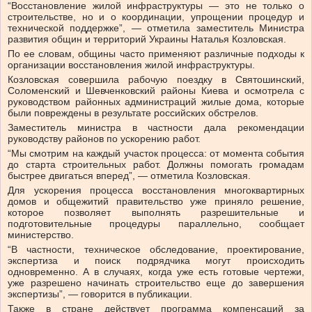
“Восстановление жилой инфраструктуры — это не только о
строительстве, но и о координации, упрощении процедур и
технической поддержке”, — отметила заместитель Министра
развития общин и территорий Украины Наталья Козловская.
По ее словам, общины часто применяют различные подходы к
организации восстановления жилой инфраструктуры.
Козловская совершила рабочую поездку в Святошинский,
Соломенский и Шевченковский районы Киева и осмотрела с
руководством районных администраций жилые дома, которые
были повреждены в результате российских обстрелов.
Заместитель министра в частности дала рекомендации
руководству районов по ускорению работ.
“Мы смотрим на каждый участок процесса: от момента события
до старта строительных работ. Должны помогать громадам
быстрее двигаться вперед”, — отметила Козловская.
Для ускорения процесса восстановления многоквартирных
домов и общежитий правительство уже приняло решение,
которое позволяет выполнять разрешительные и
подготовительные процедуры параллельно, сообщает
министерство.
“В частности, техническое обследование, проектирование,
экспертиза и поиск подрядчика могут происходить
одновременно. А в случаях, когда уже есть готовые чертежи,
уже разрешено начинать строительство еще до завершения
экспертизы”, — говорится в публикации.
Также в стране действует программа компенсаций за