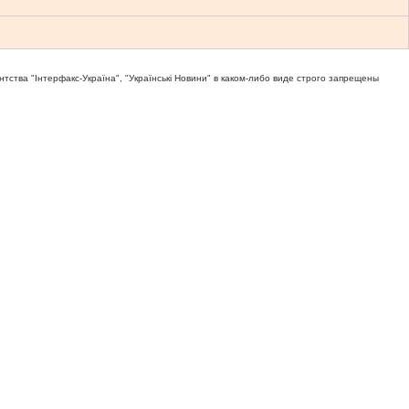
тва "Iнтерфакс-Україна", "Українськi Новини" в каком-либо виде строго запрещены