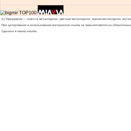
(c) Укррудпром — новости металлургии: цветная металлургия, черная металлургия, мета
При цитировании и использовании материалов ссылка на
www.ukrrudprom.ua
обязательна.
Сделано в miavia estudia.