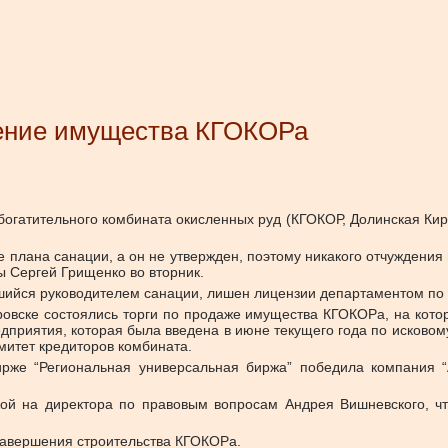
ение имущества КГОКОРа
огатительного комбината окисленных руд (КГОКОР, Долинская Кир
 плана санации, а он не утвержден, поэтому никакого отчуждения
 Сергей Грищенко во вторник.
шийся руководителем санации, лишен лицензии департаментом по ба
овске состоялись торги по продаже имущества КГОКОРа, на кото
едприятия, которая была введена в июне текущего года по исково
митет кредиторов комбината.
ирже “Региональная универсальная биржа” победила компания “А
кой на директора по правовым вопросам Андрея Вишневского, ч
 завершения строительства КГОКОРа.