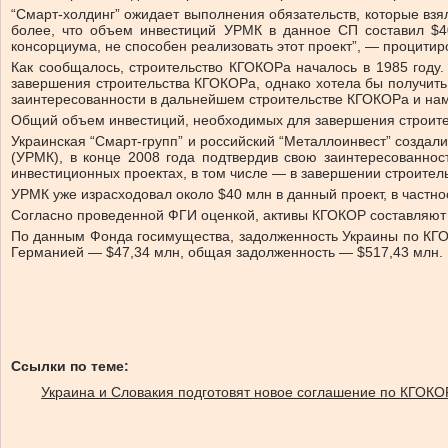
“Смарт-холдинг” ожидает выполнения обязательств, которые вз
более, что объем инвестиций УРМК в данное СП составил $4
консорциума, не способен реализовать этот проект”, — процитир
Как сообщалось, строительство КГОКОРа началось в 1985 году.
завершения строительства КГОКОРа, однако хотела бы получить 
заинтересованности в дальнейшем строительстве КГОКОРа и нам
Общий объем инвестиций, необходимых для завершения строител
Украинская “Смарт-групп” и российский “Металлоинвест” созда
(УРМК), в конце 2008 года подтвердив свою заинтересованност
инвестиционных проектах, в том числе — в завершении строител
УРМК уже израсходовал около $40 млн в данный проект, в частно
Согласно проведенной ФГИ оценкой, активы КГОКОР составляют 
По данным Фонда госимущества, задолженность Украины по КГОК
Германией — $47,34 млн, общая задолженность — $517,43 млн.
Ссылки по теме:
Украина и Словакия подготовят новое соглашение по КГОКО