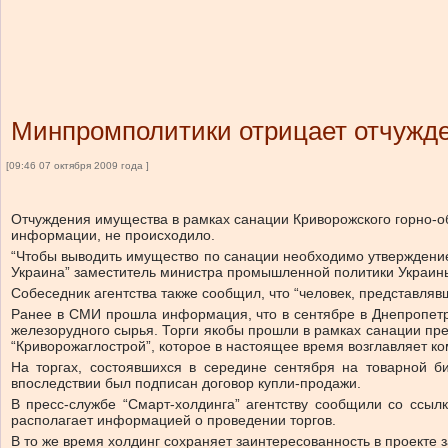
Минпромполитики отрицает отчужд
[09:46 07 октября 2009 года ]
Отчуждения имущества в рамках санации Криворожского горно-об
информации, не происходило.
“Чтобы выводить имущество по санации необходимо утверждение
Украина” заместитель министра промышленной политики Украины
Собеседник агентства также сообщил, что “человек, представляв
Ранее в СМИ прошла информация, что в сентябре в Днепропетр
железорудного сырья. Торги якобы прошли в рамках санации пр
“Криворожаглострой”, которое в настоящее время возглавляет ко
На торгах, состоявшихся в середине сентября на товарной б
впоследствии был подписан договор купли-продажи.
В пресс-службе “Смарт-холдинга” агентству сообщили со ссыл
располагает информацией о проведении торгов.
В то же время холдинг сохраняет заинтересованность в проекте