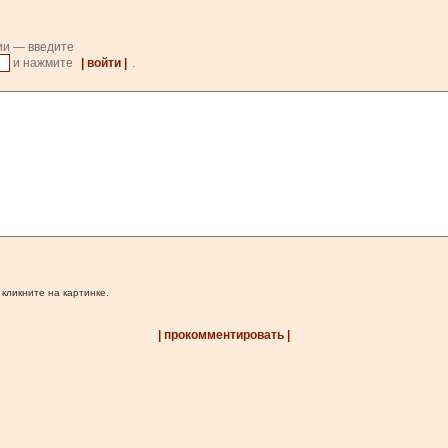
ии — введите
и нажмите
| войти |
.
 кликните на картинке.
| прокомментировать |