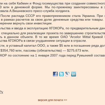
яли на себя Кабмин и Фонд госимущества при создании совместно
0 млн в денежной форме. Мы по-прежнему заинтересованы в за
овала А.Вишневского пресс-служба холдинга.
 После распада СССР его правопреемником стала Украина. При э
в рамках расчетов за свою долю денежные средства или товары. 
ерении вернуть свои инвестиции.
ьства и ввода в эксплуатацию КГОКОРа, по предварительным данн
ли специально для реализации проекта по завершению строительс
ь в данном объекте. В то же время ОАО “Arcelor Mittal Кривой
ьства КГОКОРа в связи ухудшением ситуации в отрасли.
сти, в уставный капитал ООО, а также $5 млн в погашение ряда до
$354,760 млн, пассивы (обязательства) — $275,673 млн.
ОР по состоянию на 1 января 2007 года перед Румынией составл
Ру
версия для печати >>