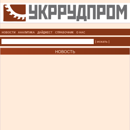
НОВОСТИ
АНАЛИТИКА
ДАЙДЖЕСТ
СПРАВОЧНИК
О НАС
| искать |
НОВОСТЬ