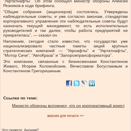
“Укртатнафты”. Об этом сообщил министр обороны Алексей
Резников в ходе брифинга.
“Общие собрания (акционеров) состоялись. Утверждены
наблюдательные советы, и уже согласно законам, стандартам
корпоративного управления эти наблюдательные советы будут
назначать текущий менеджмент, то есть исполнительных
руководителей и так далее, чтобы работа предприятий не
прекратилась”, — сказал он.
Напомним, сегодня стало известно, что государство уже
национализировало частные пакеты акций крупных
стратегических компаний — “Укрнафты” и “Укртатнафты”,
“Мотор Сичи”, “АвтоКраза” и “Запорожтрансформатора”.
Это компании, связанные с бизнесменами Константином
Жеваго, Игорем Коломойским, Вячеславом Богуслаевым и
Константином Григоришиным.
Ссылки по теме:
Министр обороны вспомнил, что он корпоративный юрист
версия для печати >>
Что скажете, Аноним?