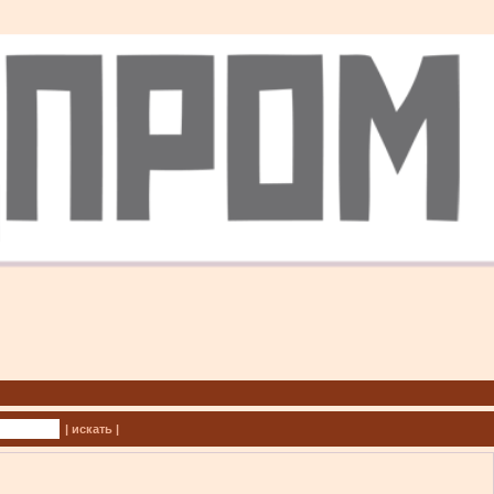
| искать |