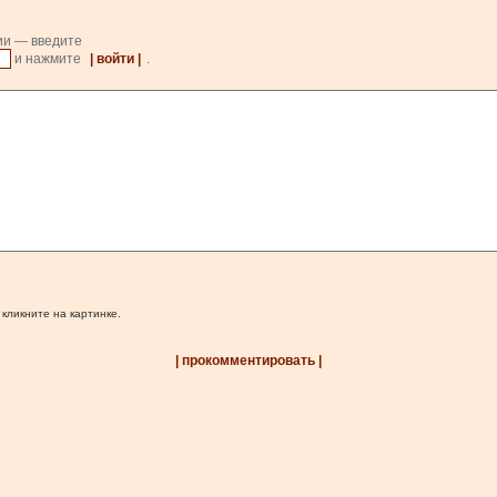
ии — введите
и нажмите
| войти |
.
 кликните на картинке.
| прокомментировать |