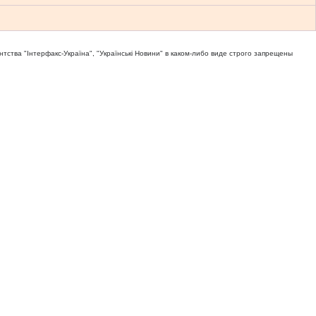
тва "Iнтерфакс-Україна", "Українськi Новини" в каком-либо виде строго запрещены