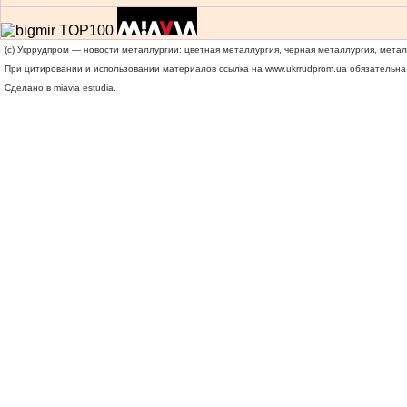
(c) Укррудпром — новости металлургии: цветная металлургия, черная металлургия, мета
При цитировании и использовании материалов ссылка на
www.ukrrudprom.ua
обязательна.
Сделано в miavia estudia.