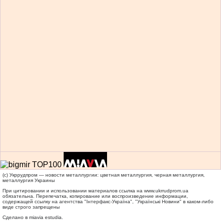
(c) Укррудпром — новости металлургии: цветная металлургия, черная металлургия,
металлургия Украины
При цитировании и использовании материалов ссылка на
www.ukrrudprom.ua
обязательна. Перепечатка, копирование или воспроизведение информации,
содержащей ссылку на агентства "Iнтерфакс-Україна", "Українськi Новини" в каком-либо
виде строго запрещены
Сделано в miavia estudia.