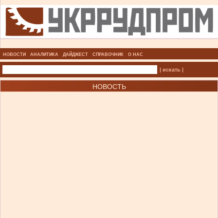
НОВОСТИ
АНАЛИТИКА
ДАЙДЖЕСТ
СПРАВОЧНИК
О НАС
| искать |
НОВОСТЬ