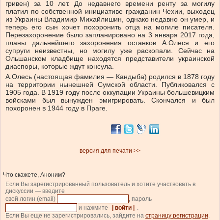
гривен) за 10 лет. До недавнего времени ренту за могилу
платил по собственной инициативе гражданин Чехии, выходец
из Украины Владимир Михайлишин, однако недавно он умер, и
теперь его сын хочет похоронить отца на могиле писателя.
Перезахоронение было запланировано на 3 января 2017 года,
планы дальнейшего захоронения останков А.Олеся и его
супруги неизвестны, но могилу уже раскопали. Сейчас на
Ольшанском кладбище находятся представители украинской
диаспоры, которые ждут консула.
А.Олесь (настоящая фамилия — Кандыба) родился в 1878 году
на территории нынешней Сумской области. Публиковался с
1905 года. В 1919 году после оккупации Украины большевицким
войсками был вынужден эмигрировать. Скончался и был
похоронен в 1944 году в Праге.
версия для печати >>
Что скажете, Аноним?
Если Вы зарегистрированный пользователь и хотите участвовать в
дискуссии — введите
свой логин (email)
, пароль
и нажмите
| войти |
.
Если Вы еще не зарегистрировались, зайдите на
страницу регистрации
.