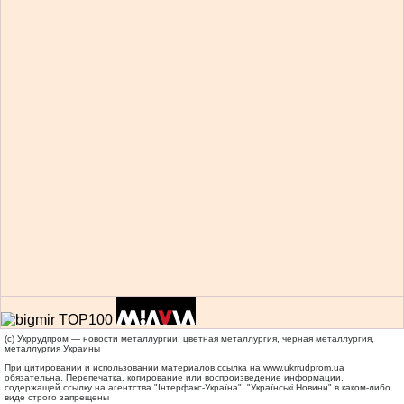
(c) Укррудпром — новости металлургии: цветная металлургия, черная металлургия,
металлургия Украины
При цитировании и использовании материалов ссылка на
www.ukrrudprom.ua
обязательна. Перепечатка, копирование или воспроизведение информации,
содержащей ссылку на агентства "Iнтерфакс-Україна", "Українськi Новини" в каком-либо
виде строго запрещены