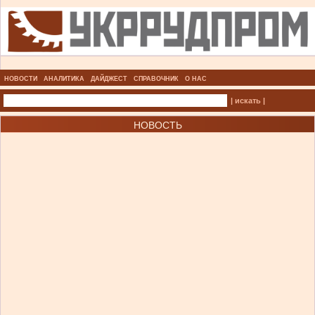
НОВОСТИ
АНАЛИТИКА
ДАЙДЖЕСТ
СПРАВОЧНИК
О НАС
| искать |
НОВОСТЬ