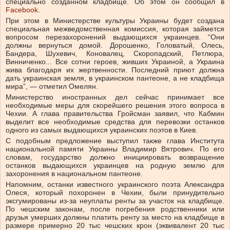
специально созданном кладбище. Об этом он сообщил в
Facebook
.
При этом в Министерстве культуры Украины будет создана
специальная межведомственная комиссия, которая займется
вопросом перезахоронений выдающихся украинцев. “Они
должны вернуться домой. Дорошенко, Головатый, Олесь,
Бандера, Шухевич, Коновалец, Скоропадский, Петлюра,
Винниченко... Все сотни героев, живших Украиной, а Украина
жива благодаря их жертвенности. Последний приют должна
дать украинская земля, в украинском пантеоне, а не кладбища
мира”, — отметил Омелян.
Министерство иностранных дел сейчас принимает все
необходимые меры для скорейшего решения этого вопроса в
Чехии. А глава правительства Гройсман заявил, что Кабмин
выделит все необходимые средства для перевозки останков
одного из самых выдающихся украинских поэтов в Киев.
С подобным предложение выступил также глава Института
национальной памяти Украины Владимир Вятрович. По его
словам, государство должно инициировать возвращение
останков выдающихся украинцев на родную землю для
захоронения в национальном пантеоне.
Напомним, останки известного украинского поэта Александра
Олеся, который похоронен в Чехии, были принудительно
эксгумированы из-за неуплаты ренты за участок на кладбище.
По чешским законам, после погребения родственники или
друзья умерших должны платить ренту за место на кладбище в
размере примерно 20 тыс чешских крон (эквивалент 20 тыс