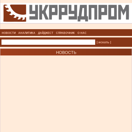
НОВОСТИ
АНАЛИТИКА
ДАЙДЖЕСТ
СПРАВОЧНИК
О НАС
| искать |
НОВОСТЬ