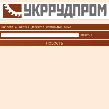
НОВОСТИ
АНАЛИТИКА
ДАЙДЖЕСТ
СПРАВОЧНИК
О НАС
| искать |
НОВОСТЬ