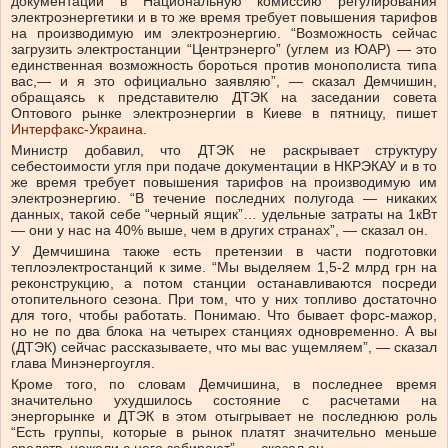
документации в Национальную комиссию регулирования
электроэнергетики и в то же время требует повышения тарифов
на производимую им электроэнергию. “Возможность сейчас
загрузить электростанции “Центрэнерго” (углем из ЮАР) — это
единственная возможность бороться против монополиста типа
вас,— и я это официально заявляю”, — сказал Демчишин,
обращаясь к представителю ДТЭК на заседании совета
Оптового рынке электроэнергии в Киеве в пятницу, пишет
Интерфакс-Украина
.
Министр добавил, что ДТЭК не раскрывает структуру
себестоимости угля при подаче документации в НКРЭКАУ и в то
же время требует повышения тарифов на производимую им
электроэнергию. “В течение последних полугода — никаких
данных, такой себе “черный ящик”… удельные затраты на 1кВт
— они у нас на 40% выше, чем в других странах”, — сказал он.
У Демчишина также есть претензии в части подготовки
теплоэлектростанций к зиме. “Мы выделяем 1,5-2 млрд грн на
реконструкцию, а потом станции останавливаются посреди
отопительного сезона. При том, что у них топливо достаточно
для того, чтобы работать. Понимаю. Что бывает форс-мажор,
но не по два блока на четырех станциях одновременно. А вы
(ДТЭК) сейчас рассказываете, что мы вас ущемляем”, — сказал
глава Минэнергоугля.
Кроме того, по словам Демчишина, в последнее время
значительно ухудшилось состояние с расчетами на
энергорынке и ДТЭК в этом отыгрывает не последнюю роль
“Есть группы, которые в рынок платят значительно меньше