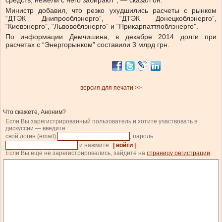
средств, нежели с него забирают”, — сказал он.
Министр добавил, что резко ухудшились расчеты с рынком
“ДТЭК Днипрооблэнерго”, “ДТЭК Донецкоблэнерго”,
“Киевэнерго”, “Львовоблэнерго” и “Прикарпаттяоблэнерго”.
По информации Демчишина, в декабре 2014 долги при
расчетах с “Энергорынком” составили 3 млрд грн.
версия для печати >>
Что скажете, Аноним?
Если Вы зарегистрированный пользователь и хотите участвовать в
дискуссии — введите
свой логин (email)
, пароль
и нажмите
| войти |
.
Если Вы еще не зарегистрировались, зайдите на
страницу регистрации
.