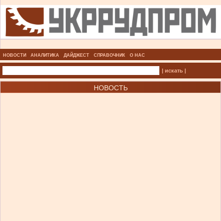
НОВОСТИ
АНАЛИТИКА
ДАЙДЖЕСТ
СПРАВОЧНИК
О НАС
| искать |
НОВОСТЬ