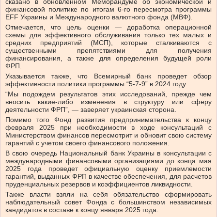
сказано в обновленном Меморандуме об экономической и
финансовой политике по итогам 6-го пересмотра программы
EFF Украины и Международного валютного фонда (МВФ).
Отмечается, что цель оценки — доработка операционной
схемы для эффективного обслуживания только тех малых и
средних предприятий (МСП), которые сталкиваются с
существенными препятствиями для получения
финансирования, а также для определения будущей роли
ФРП.
Указывается также, что Всемирный банк проведет обзор
эффективности политики программы “5-7-9” в 2024 году.
“Мы подождем результатов этих исследований, прежде чем
вносить какие-либо изменения в структуру или сферу
деятельности ФРП”, — заверяет украинская сторона.
Помимо того Фонд развития предпринимательства к концу
февраля 2025 при необходимости в ходе консультаций с
Министерством финансов пересмотрит и обновит свою систему
гарантий с учетом своего финансового положения.
В свою очередь Национальный банк Украины в консультации с
международными финансовыми организациями до конца мая
2025 года проведет официальную оценку приемлемости
гарантий, выданных ФРП в качестве обеспечения, для расчетов
пруденциальных резервов и коэффициентов ликвидности.
Также власти взяли на себя обязательство сформировать
наблюдательный совет Фонда с большинством независимых
кандидатов в составе к концу января 2025 года.