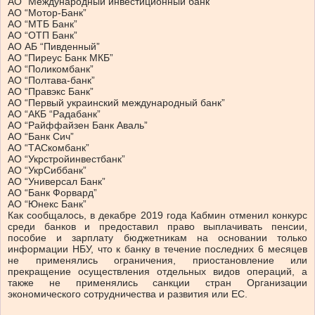
АО “Международный инвестиционный банк”
АО “Мотор-Банк”
АО “МТБ Банк”
АО “ОТП Банк”
АО АБ “Пивденный”
АО “Пиреус Банк МКБ”
АО “Поликомбанк”
АО “Полтава-банк”
АО “Правэкс Банк”
АО “Первый украинский международный банк”
АО “АКБ “Радабанк”
АО “Райффайзен Банк Аваль”
АО “Банк Сич”
АО “ТАСкомбанк”
АО “Укрстройинвестбанк”
АО “УкрСиббанк”
АО “Универсал Банк”
АО “Банк Форвард”
АО “Юнекс Банк”
Как сообщалось, в декабре 2019 года Кабмин отменил конкурс
среди банков и предоставил право выплачивать пенсии,
пособие и зарплату бюджетникам на основании только
информации НБУ, что к банку в течение последних 6 месяцев
не применялись ограничения, приостановление или
прекращение осуществления отдельных видов операций, а
также не применялись санкции стран Организации
экономического сотрудничества и развития или ЕС.