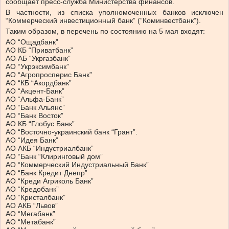
сообщает пресс-служба Министерства финансов.
В частности, из списка уполномоченных банков исключен
“Коммерческий инвестиционный банк” (”Коминвестбанк”).
Таким образом, в перечень по состоянию на 5 мая входят:
АО “Ощадбанк”
АО КБ “Приватбанк”
АО АБ “Укргазбанк”
АО “Укрэксимбанк”
АО “Агропросперис Банк”
АО “КБ “Акордбанк”
АО “Акцент-Банк”
АО “Альфа-Банк”
АО “Банк Альянс”
АО “Банк Восток”
АО КБ “Глобус Банк”
АО “Восточно-украинский банк “Грант”.
АО “Идея Банк”
АО АКБ “Индустриалбанк”
АО “Банк “Клиринговый дом”
АО “Коммерческий Индустриальный Банк”
АО “Банк Кредит Днепр”
АО “Креди Агриколь Банк”
АО “Кредобанк”
АО “Кристалбанк”
АО АКБ “Львов”
АО “Мегабанк”
АО “Метабанк”