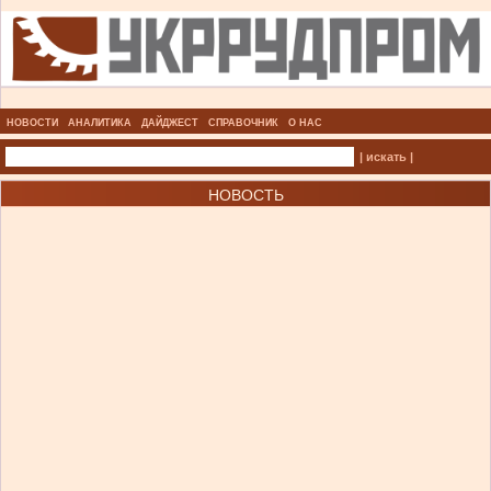
НОВОСТИ
АНАЛИТИКА
ДАЙДЖЕСТ
СПРАВОЧНИК
О НАС
| искать |
НОВОСТЬ