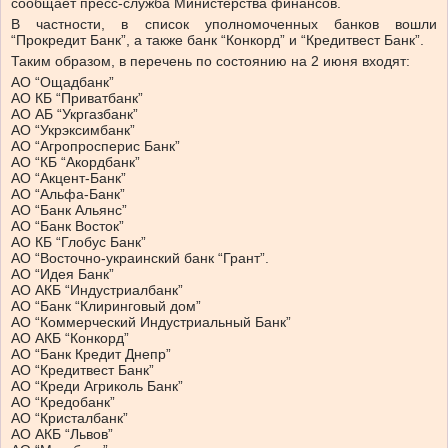
сообщает пресс-служба Министерства финансов.
В частности, в список уполномоченных банков вошли
“Прокредит Банк”, а также банк “Конкорд” и “Кредитвест Банк”.
Таким образом, в перечень по состоянию на 2 июня входят:
АО “Ощадбанк”
АО КБ “Приватбанк”
АО АБ “Укргазбанк”
АО “Укрэксимбанк”
АО “Агропросперис Банк”
АО “КБ “Акордбанк”
АО “Акцент-Банк”
АО “Альфа-Банк”
АО “Банк Альянс”
АО “Банк Восток”
АО КБ “Глобус Банк”
АО “Восточно-украинский банк “Грант”.
АО “Идея Банк”
АО АКБ “Индустриалбанк”
АО “Банк “Клиринговый дом”
АО “Коммерческий Индустриальный Банк”
АО АКБ “Конкорд”
АО “Банк Кредит Днепр”
АО “Кредитвест Банк”
АО “Креди Агриколь Банк”
АО “Кредобанк”
АО “Кристалбанк”
АО АКБ “Львов”