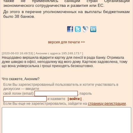
также не применялись санкции стран Организации
экономического сотрудничества и развития или ЕС.
До этого в перечне уполномоченных на выплаты бюджетникам
было 38 банков.
версия для печати >>
[2020-06-03 16:49:53] [ Аноним с адреса 195.248.173.* ]
Нещодавно вирішила відкрити картку для пенсії в рада банку. Отримала
дуже швидко в офісі, неподалеку від мого дому. Карткою задоволена, тому
що вона універсальна і гроші приходять безкоштовно.
Что скажете, Аноним?
Если Вы зарегистрированный пользователь и хотите участвовать в
дискуссии — введите
свой логин (email)
, пароль
и нажмите
| войти |
.
Если Вы еще не зарегистрировались, зайдите на
страницу регистрации
.