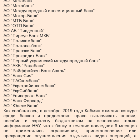
АО “Мегабанк”
АО “Метабанк”
АО “Международный инвестиционный банк”
АО “Мотор-Банк”
АО “МТБ Банк”
АО “ОТП Банк”
АО АБ “Пивденный”
АО “Пиреус Банк МКБ”
АО “Поликомбанк”
АО “Полтава-банк”
АО “Правэкс Банк”
АО “Прокредит Банк”
АО “Первый украинский международный банк”
АО “АКБ “Радабанк”
АО “Райффайзен Банк Аваль”
АО “Банк Сич”
АО “ТАСкомбанк”
АО “Укрстройинвестбанк”
АО “УкрСиббанк”
АО “Универсал Банк”
АО “Банк Форвард”
АО “Юнекс Банк”
Как сообщалось, в декабре 2019 года Кабмин отменил конкурс
среди банков и предоставил право выплачивать пенсии,
пособие и зарплату бюджетникам на основании только
информации НБУ, что к банку в течение последних 6 месяцев
не применялись ограничения, приостановление или
прекращение осуществления отдельных видов операций, а