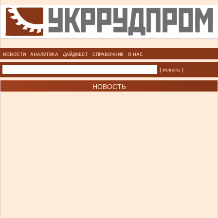
НОВОСТИ
АНАЛИТИКА
ДАЙДЖЕСТ
СПРАВОЧНИК
О НАС
| искать |
НОВОСТЬ