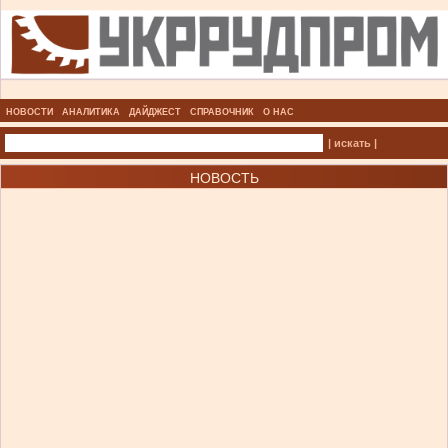
НОВОСТИ
АНАЛИТИКА
ДАЙДЖЕСТ
СПРАВОЧНИК
О НАС
| искать |
НОВОСТЬ