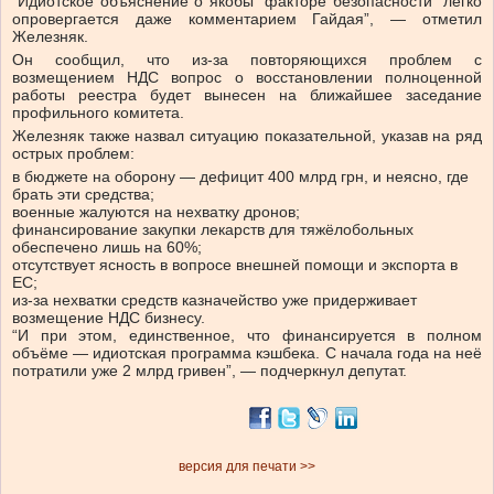
“Идиотское объяснение о якобы “факторе безопасности” легко
опровергается даже комментарием Гайдая”, — отметил
Железняк.
Он сообщил, что из-за повторяющихся проблем с
возмещением НДС вопрос о восстановлении полноценной
работы реестра будет вынесен на ближайшее заседание
профильного комитета.
Железняк также назвал ситуацию показательной, указав на ряд
острых проблем:
в бюджете на оборону — дефицит 400 млрд грн, и неясно, где
брать эти средства;
военные жалуются на нехватку дронов;
финансирование закупки лекарств для тяжёлобольных
обеспечено лишь на 60%;
отсутствует ясность в вопросе внешней помощи и экспорта в
ЕС;
из-за нехватки средств казначейство уже придерживает
возмещение НДС бизнесу.
“И при этом, единственное, что финансируется в полном
объёме — идиотская программа кэшбека. С начала года на неё
потратили уже 2 млрд гривен”, — подчеркнул депутат.
версия для печати >>