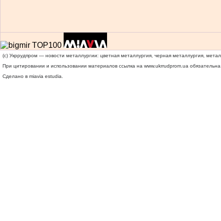
(c) Укррудпром — новости металлургии: цветная металлургия, черная металлургия, мета
При цитировании и использовании материалов ссылка на
www.ukrrudprom.ua
обязательна.
Сделано в miavia estudia.