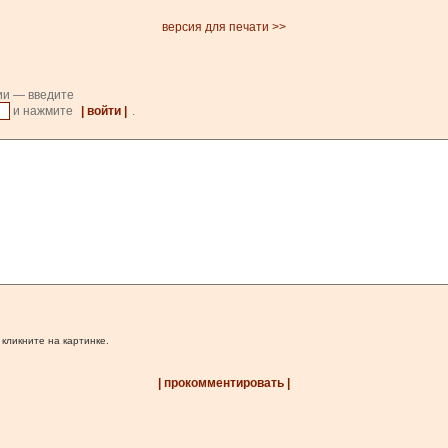
версия для печати >>
ии — введите
и нажмите
| войти |
.
 кликните на картинке.
| прокомментировать |