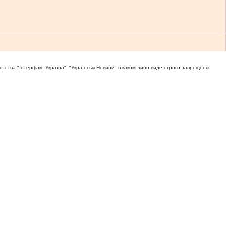
тва "Iнтерфакс-Україна", "Українськi Новини" в каком-либо виде строго запрещены