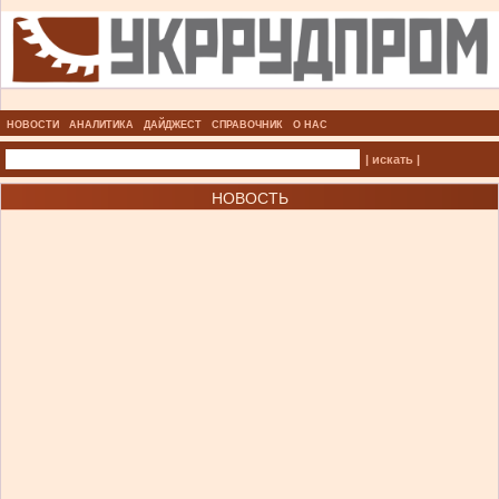
НОВОСТИ
АНАЛИТИКА
ДАЙДЖЕСТ
СПРАВОЧНИК
О НАС
| искать |
НОВОСТЬ