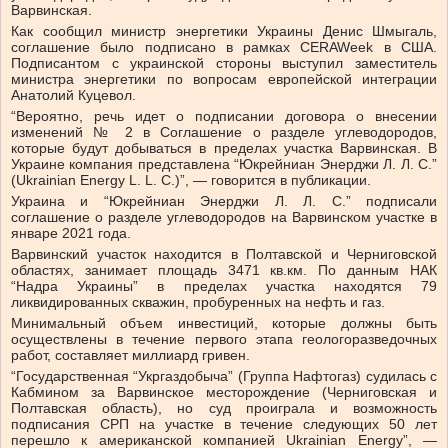
Варвинская.
Как сообщил министр энергетики Украины Денис Шмыгаль,
соглашение было подписано в рамках CERAWeek в США.
Подписантом с украинской стороны выступил заместитель
министра энергетики по вопросам европейской интеграции
Анатолий Куцевол.
“Вероятно, речь идет о подписании
договора о
внесении
изменений № 2 в Соглашение о разделе углеводородов,
которые будут добываться в пределах участка Варвинская. В
Украине компания представлена “Юкрейниан Энерджи Л. Л. С.”
(Ukrainian Energy L. L. C.)”, — говорится в публикации.
Украина и “Юкрейниан Энерджи Л. Л. С.” подписали
соглашение о
разделе углеводородов на Варвинском участке в
январе 2021 года.
Варвинский участок находится в Полтавской и Черниговской
областях, занимает площадь 3471 кв.км. По данным НАК
“Надра Украины” в пределах участка находятся 79
ликвидированных скважин, пробуренных на нефть и газ.
Минимальный объем инвестиций, которые должны быть
осуществлены в течение первого этапа геологоразведочных
работ, составляет миллиард гривен.
“Государственная “Укргаздобыча” (Группа Нафтогаз) судилась с
Кабмином за Варвинское месторождение (Черниговская и
Полтавская область), но суд проиграла и возможность
подписания СРП на участке в течение следующих 50 лет
перешло к американской компанией Ukrainian Energy”, —