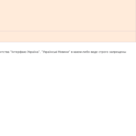
тва "Iнтерфакс-Україна", "Українськi Новини" в каком-либо виде строго запрещены