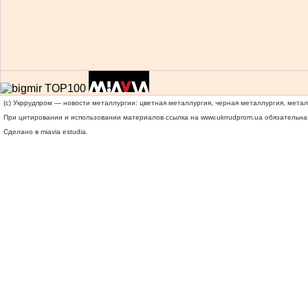
(c) Укррудпром — новости металлургии: цветная металлургия, черная металлургия, мета
При цитировании и использовании материалов ссылка на
www.ukrrudprom.ua
обязательна.
Сделано в miavia estudia.