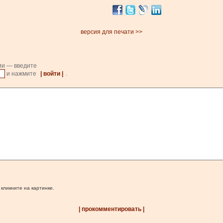
версия для печати >>
ии — введите
и нажмите
| войти |
.
 кликните на картинке.
| прокомментировать |